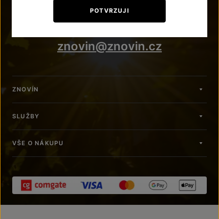
+420 515 266 620
POTVRZUJI
Po – Pá: 7:00 – 15:00
znovin@znovin.cz
ZNOVÍN
SLUŽBY
VŠE O NÁKUPU