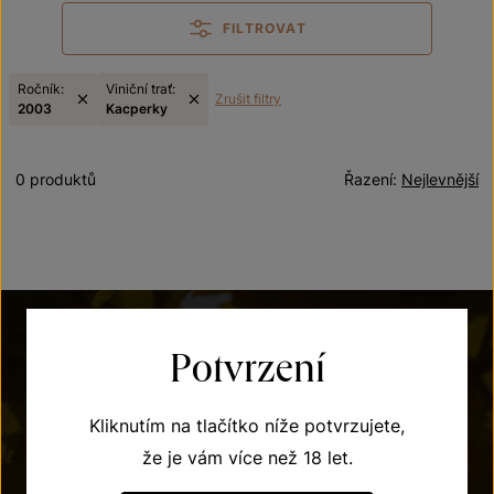
FILTROVAT
Ročník:
Viniční trať:
Zrušit filtry
2003
Kacperky
0 produktů
Řazení:
Nejlevnější
Potvrzení
Kliknutím na tlačítko níže potvrzujete,
že je vám více než 18 let.
POTŘEBUJETE PORADIT?