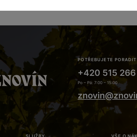
POTŘEBUJETE PORADIT
+420 515 266
Po – Pá: 7:00 – 15:00
znovin@znovi
SLUŽBY
VŠE O NÁ