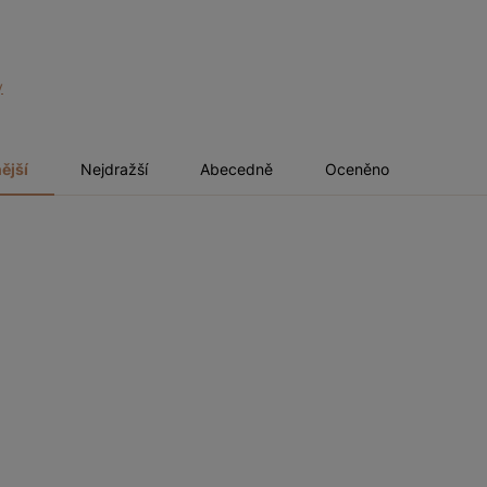
y
ější
Nejdražší
Abecedně
Oceněno