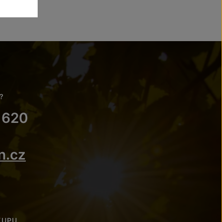
?
 620
n.cz
KUPU