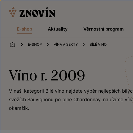
Přeskočit na obsah
E-shop
Aktuality
Věrnostní program
ÚVOD
E-SHOP
VÍNA A SEKTY
BÍLÉ VÍNO
Víno r. 2009
V naší kategorii Bílé víno najdete výběr nejlepších bílý
svěžích Sauvignonu po plné Chardonnay, nabízíme vína
okamžik.