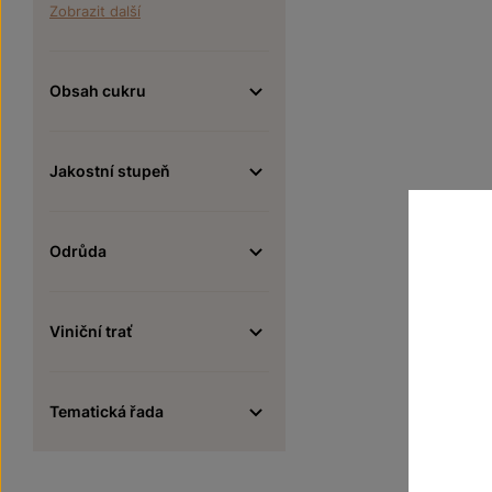
Zobrazit další
Obsah cukru
Jakostní stupeň
Odrůda
Viniční trať
Tematická řada