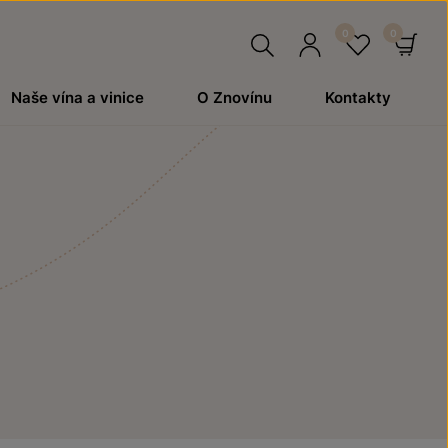
Hledat
Přihlásit
Oblíben
Ko
Naše vína a vinice
O Znovínu
Kontakty
se