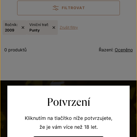
FILTROVAT
Ročník:
Viniční trať:
Zrušit filtry
2009
Punty
0 produktů
Řazení:
Oceněno
Potvrzení
Kliknutím na tlačítko níže potvrzujete,
že je vám více než 18 let.
POTŘEBUJETE PORADIT?