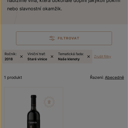
nabízíme vína, která dokonale doplní jakýkoli pokrm
nebo slavnostní okamžik.
FILTROVAT
Ročník:
Viniční trať:
Tematická řada:
Zrušit filtry
2018
Staré vinice
Naše klenoty
1 produkt
Řazení:
Abecedně