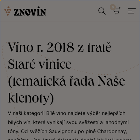
Přeskočit na obsah
Hledat
Košík
Víno r. 2018 z tratě
Staré vinice
(tematická řada Naše
klenoty)
V naší kategorii Bílé víno najdete výběr nejlepších
bílých vín, které vynikají svou svěžestí a lahodnými
tóny. Od svěžích Sauvignonu po plné Chardonnay,