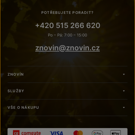
POTŘEBUJETE PORADIT?
+420 515 266 620
Po – Pá: 7:00 – 15:00
znovin@znovin.cz
ZNOVÍN
SLUŽBY
VŠE O NÁKUPU