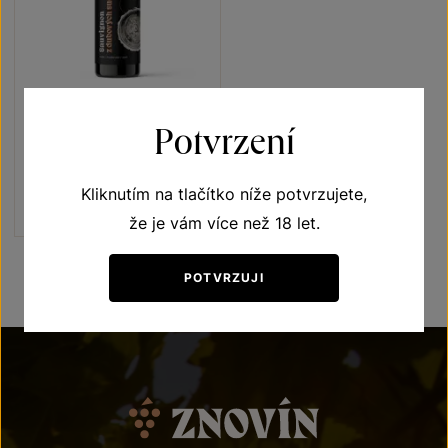
Sauvignon
Potvrzení
Naše klenoty
pozdní sběr 2018
Kliknutím na tlačítko níže potvrzujete,
Šarže 8338
260
Kč
že je vám více než 18 let.
POTVRZUJI