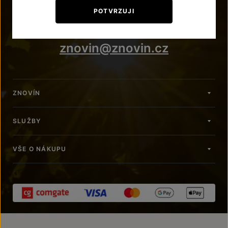
+420 515 266 620
POTVRZUJI
Po – Pá: 7:00 – 15:00
znovin@znovin.cz
ZNOVÍN
SLUŽBY
VŠE O NÁKUPU