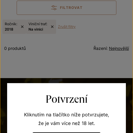
FILTROVAT
Ročník:
Viniční trať:
Zrušit filtry
2018
Na vinici
0 produktů
Řazení:
Nejnovější
Potvrzení
Kliknutím na tlačítko níže potvrzujete,
že je vám více než 18 let.
POTŘEBUJETE PORADIT?