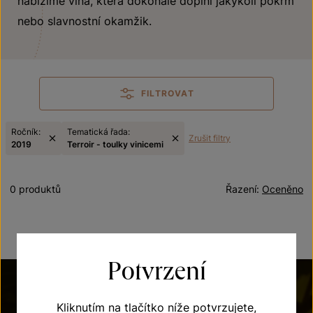
nabízíme vína, která dokonale doplní jakýkoli pokrm
nebo slavnostní okamžik.
FILTROVAT
Ročník:
Tematická řada:
Zrušit filtry
2019
Terroir - toulky vinicemi
0 produktů
Řazení:
Oceněno
Potvrzení
Kliknutím na tlačítko níže potvrzujete,