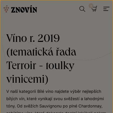
Přeskočit na obsah
Hledat
Košík
Víno r. 2019
(tematická řada
Terroir - toulky
vinicemi)
V naší kategorii Bílé víno najdete výběr nejlepších
bílých vín, které vynikají svou svěžestí a lahodnými
tóny. Od svěžích Sauvignonu po plné Chardonnay,