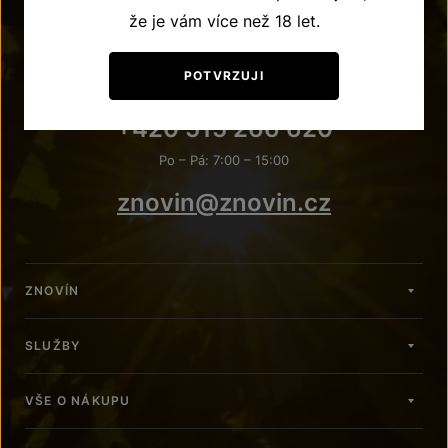
že je vám více než 18 let.
POTVRZUJI
POTŘEBUJETE PORADIT?
+420 515 266 620
Po – Pá: 7:00 – 15:00
znovin@znovin.cz
ZNOVÍN
SLUŽBY
VŠE O NÁKUPU