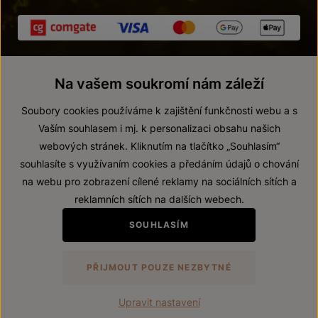
Na vašem soukromí nám záleží
Soubory cookies používáme k zajištění funkčnosti webu a s
Vaším souhlasem i mj. k personalizaci obsahu našich
webových stránek. Kliknutím na tlačítko „Souhlasím“
© 2026 ZNOVÍN ZNOJMO, a. s.
souhlasíte s využívaním cookies a předáním údajů o chování
Vnitřní oznamovací systém (whistleblowing)
na webu pro zobrazení cílené reklamy na sociálních sítích a
Prohlášení o přístupnosti
reklamních sítích na dalších webech.
Upravit nastavení
SOUHLASÍM
Zákaz prodeje alkoholických nápojů osobám mladším 18 let.
PŘIJMOUT POUZE NEZBYTNÉ
Vytvořil
webProgress
Upravit nastavení