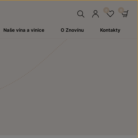
Hledat
Přihlásit
Oblíben
Ko
Naše vína a vinice
O Znovínu
Kontakty
se