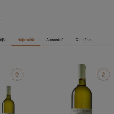
y
ější
Nejdražší
Abecedně
Oceněno