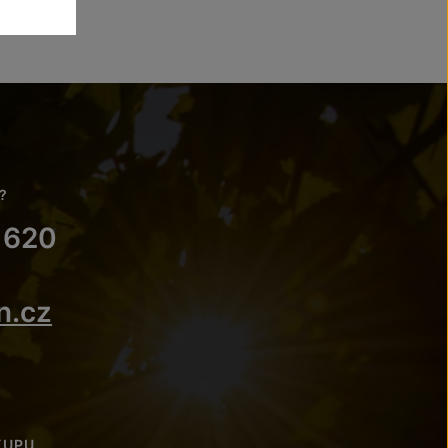
?
 620
n.cz
KUPU