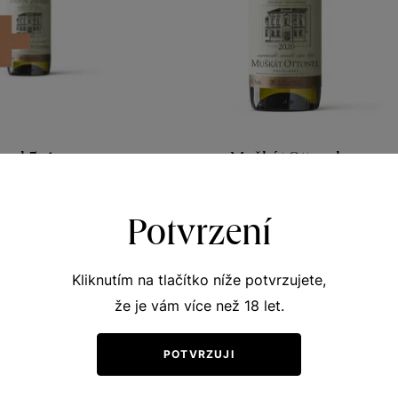
nel 5+1
Muškát Ottonel
y vinicemi
Terroir - toulky vinicemi
 víno 2020
moravské zemské víno 2020
Potvrzení
380
Šarže 0380
0
120
Kč
Kč
Kliknutím na tlačítko níže potvrzujete,
že je vám více než 18 let.
POTVRZUJI