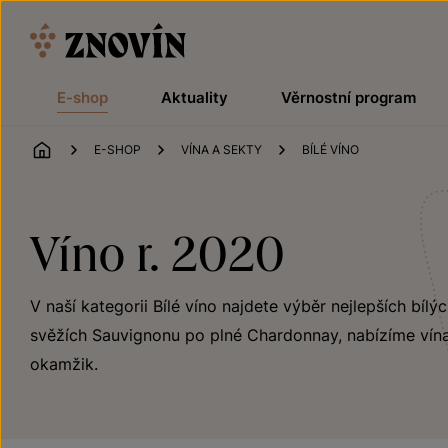
Přeskočit na obsah
E-shop
Aktuality
Věrnostní program
ÚVOD
E-SHOP
VÍNA A SEKTY
BÍLÉ VÍNO
Víno r. 2020
V naší kategorii Bílé víno najdete výběr nejlepších bílý
svěžích Sauvignonu po plné Chardonnay, nabízíme vína
okamžik.