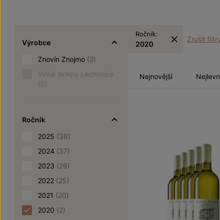
Ročník:
Zrušit filtr
Výrobce
2020
Znovín Znojmo
(2)
Vinné sklepy Lechovice
Nejnovější
Nejlevn
(0)
Ročník
2025
(38)
2024
(37)
2023
(29)
2022
(25)
2021
(20)
2020
(2)