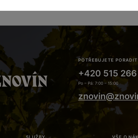
POTŘEBUJETE PORADIT
+420 515 266
Po – Pá: 7:00 – 15:00
znovin@znovi
SLUŽBY
VŠE O NÁ