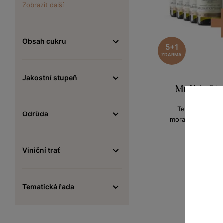
Zobrazit další
Obsah cukru
5+1
ZDARMA
Jakostní stupeň
Muškát Otto
Terroir - toulk
Odrůda
moravské zemské
Šarže 0
60
720 Kč
Viniční trať
Tematická řada