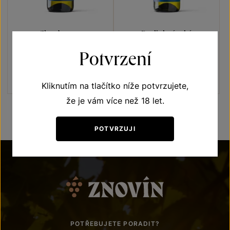
Chardonnay
Ryzlink rýnský
Blue line
Blue line
Potvrzení
výběr z hroznů 2021
pozdní sběr 2021
Šarže 2133
Šarže 2128
220
Kč
220
Kč
Kliknutím na tlačítko níže potvrzujete,
že je vám více než 18 let.
POTVRZUJI
POTŘEBUJETE PORADIT?