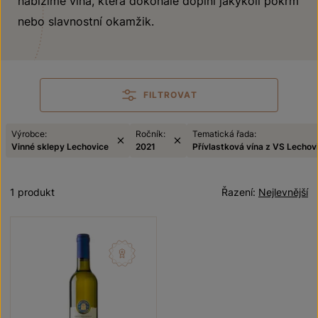
nabízíme vína, která dokonale doplní jakýkoli pokrm
nebo slavnostní okamžik.
FILTROVAT
Výrobce:
Ročník:
Tematická řada:
Vinné sklepy Lechovice
2021
Přívlastková vína z VS Lechov
1 produkt
Řazení:
Nejlevnější