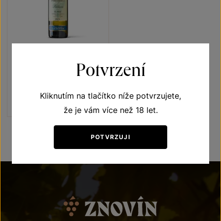
Pálava
Potvrzení
Přívlastková vína z VS
Lechovice
výběr z bobulí 2021
Kliknutím na tlačítko níže potvrzujete,
Šarže 2142
195
Kč
že je vám více než 18 let.
POTVRZUJI