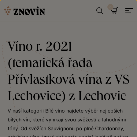
Přeskočit na obsah
Hledat
Košík
Víno r. 2021
(tematická řada
Přívlastková vína z VS
Lechovice) z Lechovic
V naší kategorii Bílé víno najdete výběr nejlepších
bílých vín, které vynikají svou svěžestí a lahodnými
tóny. Od svěžích Sauvignonu po plné Chardonnay,