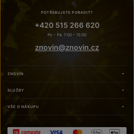
POTŘEBUJETE PORADIT?
+420 515 266 620
Po – Pá: 7:00 – 15:00
znovin@znovin.cz
ZNOVÍN
SLUŽBY
VŠE O NÁKUPU