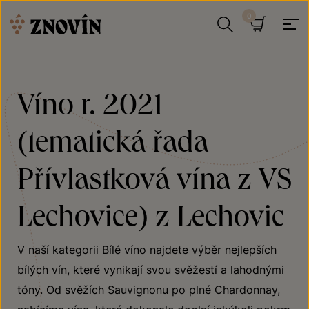
Přeskočit na obsah
Hledat
Košík
Víno r. 2021
(tematická řada
Přívlastková vína z VS
Lechovice) z Lechovic
V naší kategorii Bílé víno najdete výběr nejlepších
bílých vín, které vynikají svou svěžestí a lahodnými
tóny. Od svěžích Sauvignonu po plné Chardonnay,