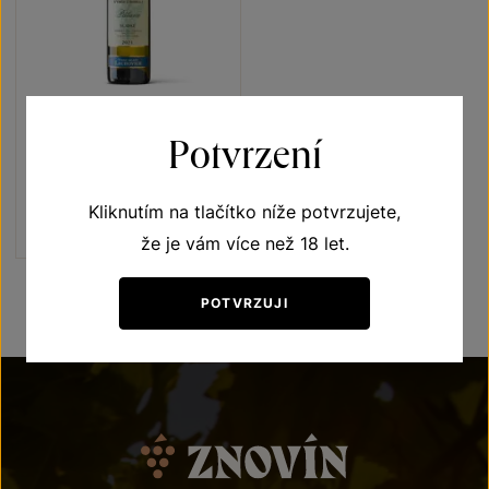
Pálava
Potvrzení
Přívlastková vína z VS
Lechovice
výběr z bobulí 2021
Kliknutím na tlačítko níže potvrzujete,
Šarže 2142
195
Kč
že je vám více než 18 let.
POTVRZUJI