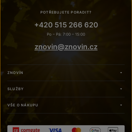
POTŘEBUJETE PORADIT?
+420 515 266 620
Po – Pá: 7:00 – 15:00
znovin@znovin.cz
ZNOVÍN
SLUŽBY
VŠE O NÁKUPU