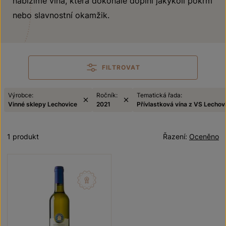
nabízíme vína, která dokonale doplní jakýkoli pokrm
nebo slavnostní okamžik.
FILTROVAT
Výrobce:
Ročník:
Tematická řada:
Vinné sklepy Lechovice
2021
Přívlastková vína z VS Lechov
1 produkt
Řazení:
Oceněno