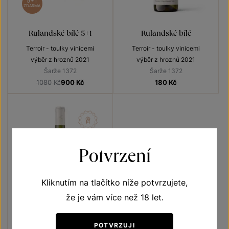
5+1
ZDARMA
Rulandské bílé 5+1
Rulandské bílé
Terroir - toulky vinicemi
Terroir - toulky vinicemi
výběr z hroznů 2021
výběr z hroznů 2021
Šarže 1372
Šarže 1372
1080 Kč
900
Kč
180
Kč
Potvrzení
Kliknutím na tlačítko níže potvrzujete,
že je vám více než 18 let.
POTVRZUJI
Tramín červený