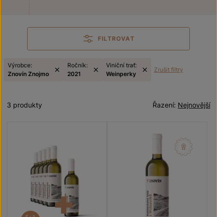
FILTROVAT
Výrobce:
Ročník:
Viniční trať:
Zrušit filtry
Znovín Znojmo
2021
Weinperky
3 produkty
Řazení:
Nejnovější