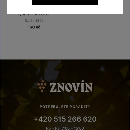
Terroir - toulky vinicemi
výběr z hroznů 2021
Šarže 1365
160
Kč
POTŘEBUJETE PORADIT?
+420 515 266 620
Po – Pá: 7:00 – 15:00