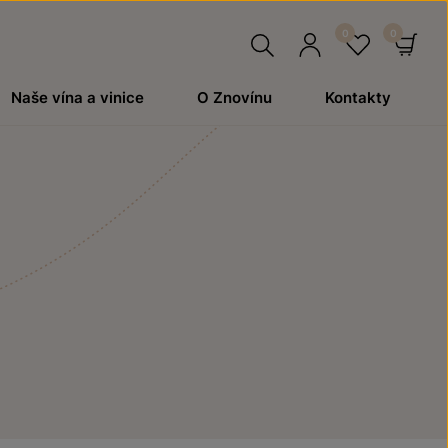
Hledat
Přihlásit
Oblíben
Ko
Naše vína a vinice
O Znovínu
Kontakty
se