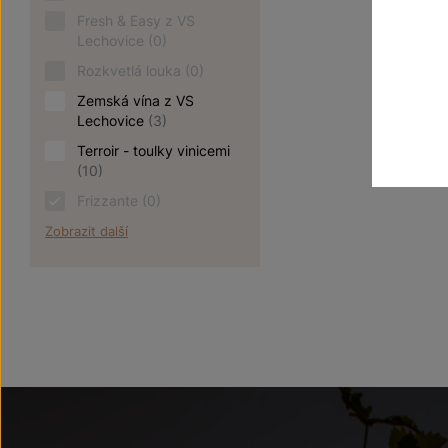
Fresh & Easy z VS
Lechovice
(0)
Rozkvetlá louka
(0)
Zemská vína z VS
Lechovice
(3)
Terroir - toulky vinicemi
(10)
Frizzante
(0)
Zobrazit další