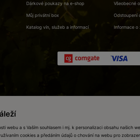
Dárkové poukazy na e-shop
Všeobecné o
Můj privátní box
Odstoupení 
Katalog vín, služeb a informací
Informace o 
 a. s.
/
Vnitřní oznamovací systém (whistleblowing)
/
Prohlášení o přís
leží
Zákaz prodeje alkoholických nápojů osobám mladším 18 let.
Vytvořil
webProgress
sti webu a s Vaším souhlasem i mj. k personalizaci obsahu našich w
 využívaním cookies a předáním údajů o chování na webu pro zobrazen