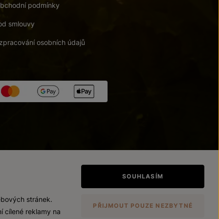
bchodní podmínky
od smlouvy
zpracování osobních údajů
tupnosti
/
Upravit nastavení
SOUHLASÍM
ebových stránek.
PŘIJMOUT POUZE NEZBYTNÉ
í cílené reklamy na