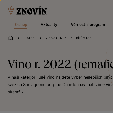
Přeskočit na obsah
E-shop
Aktuality
Věrnostní program
ÚVOD
E-SHOP
VÍNA A SEKTY
BÍLÉ VÍNO
Víno r. 2022 (temati
V naší kategorii Bílé víno najdete výběr nejlepších bílý
svěžích Sauvignonu po plné Chardonnay, nabízíme vína
okamžik.