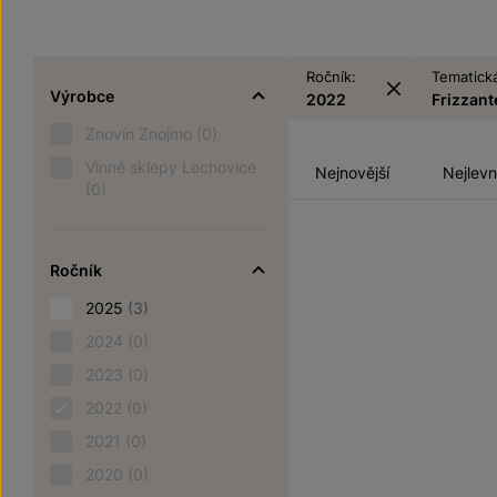
Ročník:
Tematická
Výrobce
2022
Frizzant
Znovín Znojmo
(0)
Vinné sklepy Lechovice
Nejnovější
Nejlevn
(0)
Ročník
2025
(3)
2024
(0)
2023
(0)
2022
(0)
2021
(0)
2020
(0)