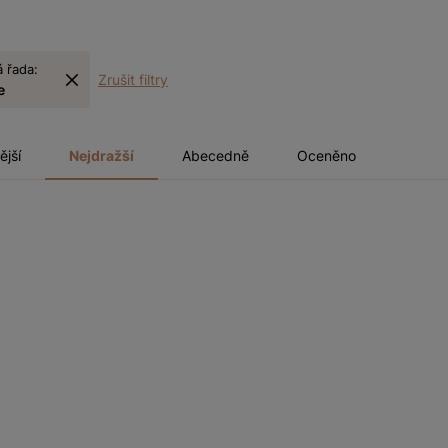
 řada:
Zrušit filtry
e
ější
Nejdražší
Abecedně
Oceněno