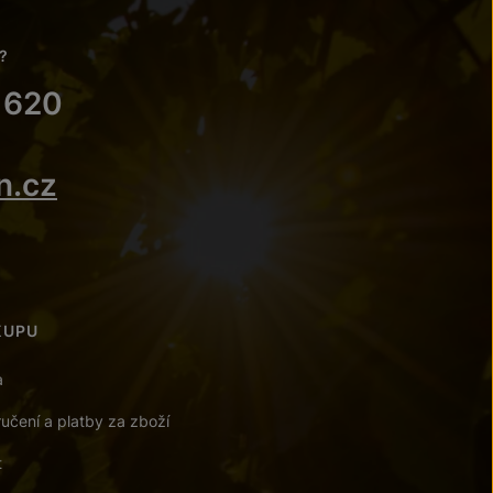
?
 620
n.cz
KUPU
a
učení a platby za zboží
t