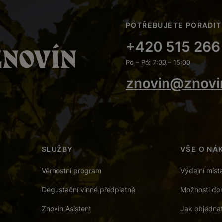
POTŘEBUJETE PORADIT
+420 515 266
Po – Pá: 7:00 – 15:00
znovin@znovi
SLUŽBY
VŠE O NÁ
Věrnostní program
Výdejní míst
Degustační vinné předplatné
Možnosti dor
Znovín Asistent
Jak objedna