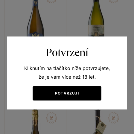
Potvrzení
Sekt Lechovice Brut nature
Pálava
Sylvánské zelené
Kliknutím na tlačítko níže potvrzujete,
Sekty a šumivá vína
Přívlastková vína z VS
že je vám více než 18 let.
Lechovice
jakostní šumivé víno 2023
výběr z hroznů 2023
Šarže 2384
Šarže 2314
POTVRZUJI
350
Kč
190
Kč