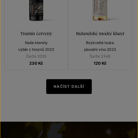
Tramín červený
Rulandské modré klaret
Naše klenoty
Rozkvetlá louka
výběr z hroznů 2023
jakostní víno 2023
Šarže 3355
Šarže 3346
230
Kč
120
Kč
NAČÍST DALŠÍ