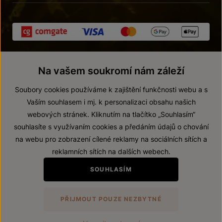
Na vašem soukromí nám záleží
Soubory cookies používáme k zajištění funkčnosti webu a s
Vaším souhlasem i mj. k personalizaci obsahu našich
webových stránek. Kliknutím na tlačítko „Souhlasím“
© 2026 ZNOVÍN ZNOJMO, a. s.
souhlasíte s využívaním cookies a předáním údajů o chování
Vnitřní oznamovací systém (whistleblowing)
na webu pro zobrazení cílené reklamy na sociálních sítích a
Prohlášení o přístupnosti
reklamních sítích na dalších webech.
Upravit nastavení
SOUHLASÍM
Zákaz prodeje alkoholických nápojů osobám mladším 18 let.
PŘIJMOUT POUZE NEZBYTNÉ
Vytvořil
webProgress