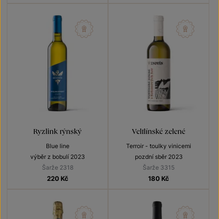
Ryzlink rýnský
Veltlínské zelené
Blue line
Terroir - toulky vinicemi
výběr z bobulí 2023
pozdní sběr 2023
Šarže 2318
Šarže 3315
220
Kč
180
Kč