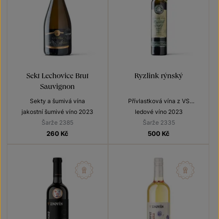
Sekt Lechovice Brut
Ryzlink rýnský
Sauvignon
Sekty a šumivá vína
Přívlastková vína z VS
Lechovice
jakostní šumivé víno 2023
ledové víno 2023
Šarže 2385
Šarže 2335
260
Kč
500
Kč