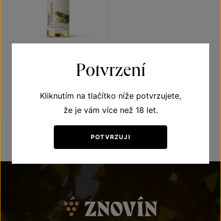
Kerner
Potvrzení
Vína s příběhem Rosnička zelená
pozdní sběr 2024
Kliknutím na tlačítko níže potvrzujete,
Šarže 4347
180
Kč
že je vám více než 18 let.
POTVRZUJI