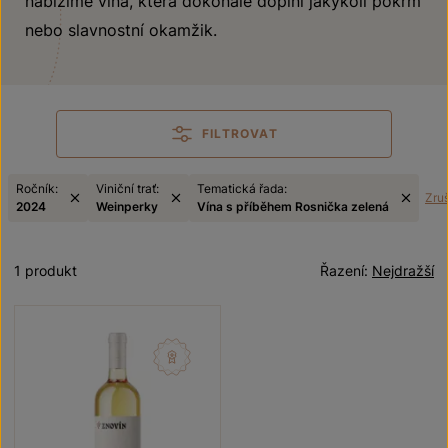
nabízíme vína, která dokonale doplní jakýkoli pokrm
nebo slavnostní okamžik.
FILTROVAT
Ročník:
Viniční trať:
Tematická řada:
Zruš
2024
Weinperky
Vína s příběhem Rosnička zelená
1 produkt
Řazení:
Nejdražší