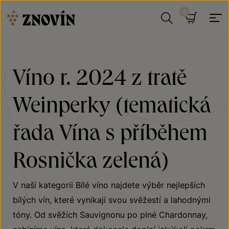
Přeskočit na obsah
Hledat
Košík
Víno r. 2024 z tratě
Weinperky (tematická
řada Vína s příběhem
Rosnička zelená)
V naší kategorii Bílé víno najdete výběr nejlepších
bílých vín, které vynikají svou svěžestí a lahodnými
tóny. Od svěžích Sauvignonu po plné Chardonnay,