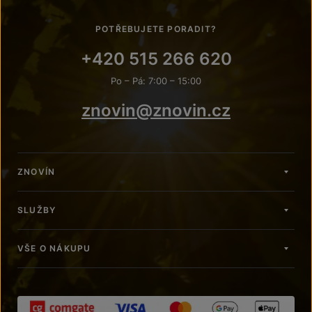
POTŘEBUJETE PORADIT?
+420 515 266 620
Po – Pá: 7:00 – 15:00
znovin@znovin.cz
ZNOVÍN
SLUŽBY
VŠE O NÁKUPU