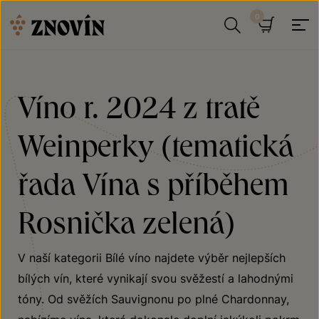
Přeskočit na obsah
Hledat
Košík
Víno r. 2024 z tratě
Weinperky (tematická
řada Vína s příběhem
Rosnička zelená)
V naší kategorii Bílé víno najdete výběr nejlepších
bílých vín, které vynikají svou svěžestí a lahodnými
tóny. Od svěžích Sauvignonu po plné Chardonnay,