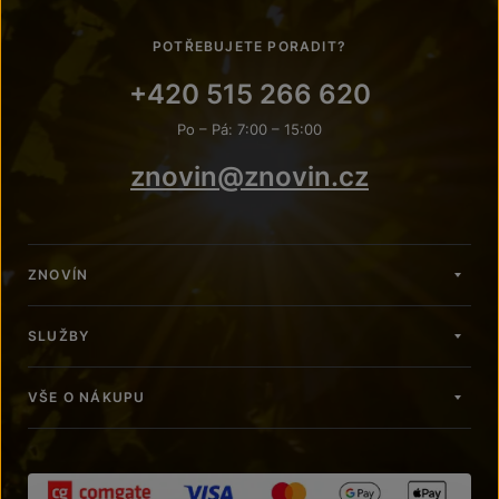
POTŘEBUJETE PORADIT?
+420 515 266 620
Po – Pá: 7:00 – 15:00
znovin@znovin.cz
ZNOVÍN
SLUŽBY
VŠE O NÁKUPU