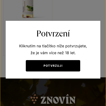
Kerner
Potvrzení
Vína s příběhem Rosnička zelená
pozdní sběr 2024
Kliknutím na tlačítko níže potvrzujete,
Šarže 4347
180
Kč
že je vám více než 18 let.
POTVRZUJI