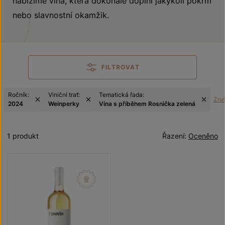
nabízíme vína, která dokonale doplní jakýkoli pokrm
nebo slavnostní okamžik.
FILTROVAT
Ročník:
Viniční trať:
Tematická řada:
Zruš
2024
Weinperky
Vína s příběhem Rosnička zelená
1 produkt
Řazení:
Oceněno