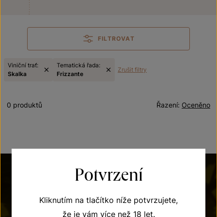
FILTROVAT
Viniční trať:
Tematická řada:
Zrušit filtry
Skalka
Frizzante
0 produktů
Řazení:
Oceněno
Potvrzení
Kliknutím na tlačítko níže potvrzujete,
že je vám více než 18 let.