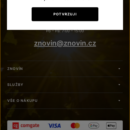
POTŘEBUJETE PORADIT?
POTVRZUJI
+420 515 266 620
Po – Pá: 7:00 – 15:00
znovin@znovin.cz
ZNOVÍN
SLUŽBY
VŠE O NÁKUPU