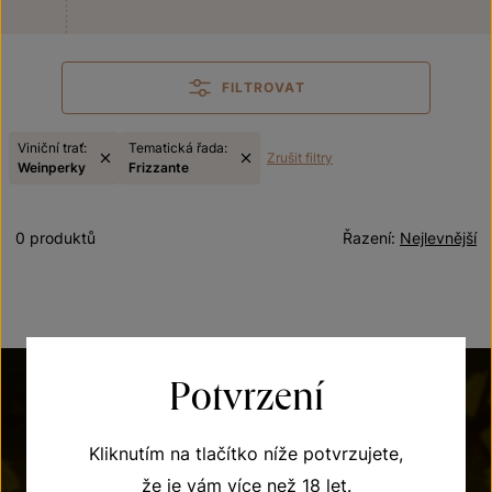
FILTROVAT
Viniční trať:
Tematická řada:
Zrušit filtry
Weinperky
Frizzante
0 produktů
Řazení:
Nejlevnější
Potvrzení
Kliknutím na tlačítko níže potvrzujete,
že je vám více než 18 let.