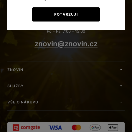
POTŘEBUJETE PORADIT?
POTVRZUJI
+420 515 266 620
Po – Pá: 7:00 – 15:00
znovin@znovin.cz
ZNOVÍN
SLUŽBY
VŠE O NÁKUPU