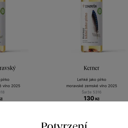
ravský
Kerner
 pírko
Lehké jako pírko
 víno 2025
moravské zemské víno 2025
318
Šarže 5316
130
Kč
Kč
Potvrzení