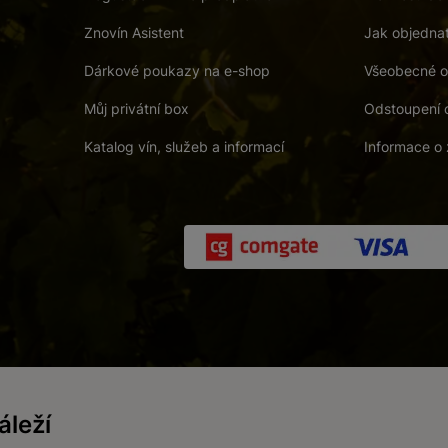
Znovín Asistent
Jak objedna
Dárkové poukazy na e-shop
Všeobecné o
Můj privátní box
Odstoupení 
Katalog vín, služeb a informací
Informace o 
 a. s.
/
Vnitřní oznamovací systém (whistleblowing)
/
Prohlášení o přís
leží
Zákaz prodeje alkoholických nápojů osobám mladším 18 let.