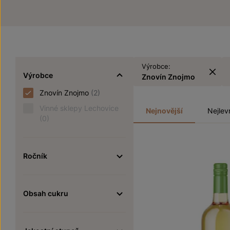
Výrobce:
Výrobce
Znovín Znojmo
Znovín Znojmo
(2)
Vinné sklepy Lechovice
Nejnovější
Nejlev
(0)
Ročník
Obsah cukru