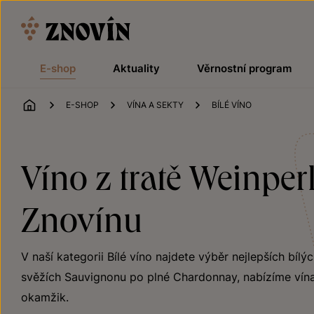
Přeskočit na obsah
E-shop
Aktuality
Věrnostní program
ÚVOD
E-SHOP
VÍNA A SEKTY
BÍLÉ VÍNO
Víno z tratě Weinper
Znovínu
V naší kategorii Bílé víno najdete výběr nejlepších bílý
svěžích Sauvignonu po plné Chardonnay, nabízíme vína
okamžik.