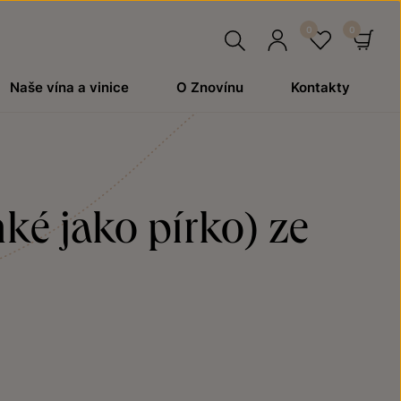
Hledat
Přihlásit
Oblíben
Ko
Naše vína a vinice
O Znovínu
Kontakty
se
ké jako pírko) ze