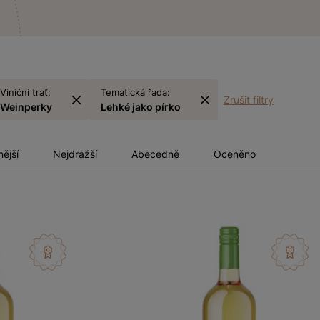
Viniční trať:
Tematická řada:
Zrušit filtry
Weinperky
Lehké jako pírko
nější
Nejdražší
Abecedně
Oceněno