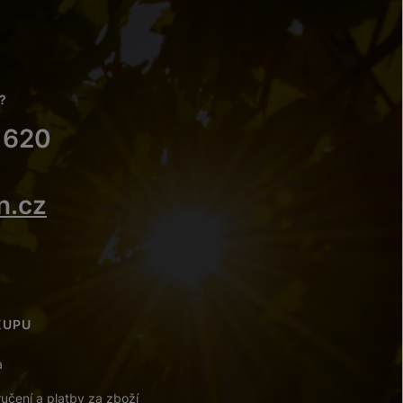
?
 620
n.cz
KUPU
a
učení a platby za zboží