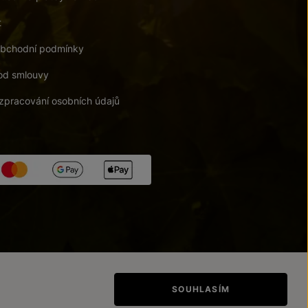
t
bchodní podmínky
od smlouvy
zpracování osobních údajů
tupnosti
/
Upravit nastavení
SOUHLASÍM