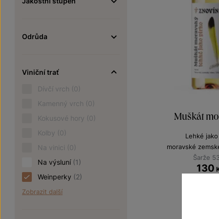
Jakostní stupeň
Odrůda
Viniční trať
Dívčí vrch
(0)
Kamenný vrch
(0)
Muškát mo
Kokusové hory
(0)
Kolby
(0)
Lehké jako
moravské zemské
Na vinici
(0)
Šarže 5
Na výsluní
(1)
130
Weinperky
(2)
Zobrazit další