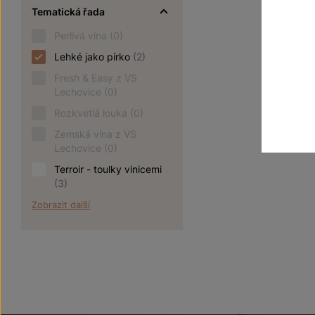
Tematická řada
Perlivá vína
(0)
Lehké jako pírko
(2)
Fresh & Easy z VS
Lechovice
(0)
Rozkvetlá louka
(0)
Zemská vína z VS
Lechovice
(0)
Terroir - toulky vinicemi
(3)
Zobrazit další