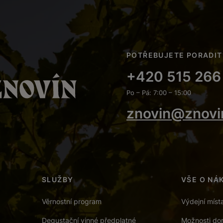
POTŘEBUJETE PORADIT
+420 515 266
Po – Pá: 7:00 – 15:00
znovin@znovi
SLUŽBY
VŠE O NÁ
Věrnostní program
Výdejní míst
Degustační vinné předplatné
Možnosti dor