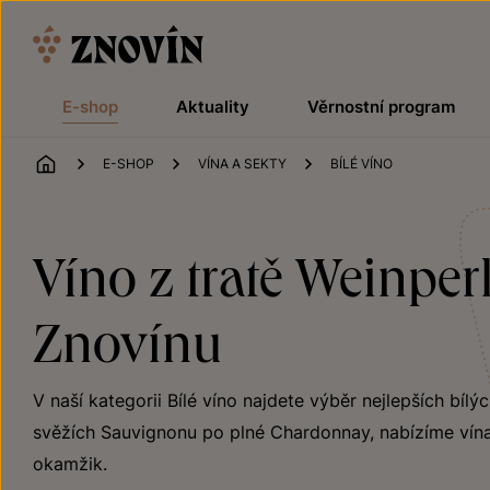
Přeskočit na obsah
E-shop
Aktuality
Věrnostní program
ÚVOD
E-SHOP
VÍNA A SEKTY
BÍLÉ VÍNO
Víno z tratě Weinper
Znovínu
V naší kategorii Bílé víno najdete výběr nejlepších bílý
svěžích Sauvignonu po plné Chardonnay, nabízíme vína
okamžik.