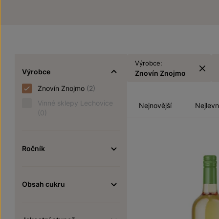
Výrobce:
Výrobce
Znovín Znojmo
Znovín Znojmo
(2)
Vinné sklepy Lechovice
Nejnovější
Nejlevn
(0)
Ročník
Obsah cukru