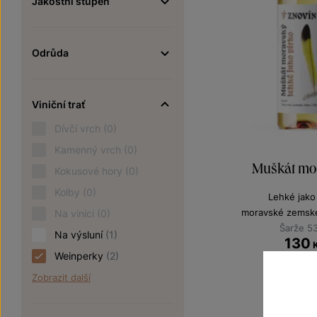
Jakostní stupeň
Odrůda
Viniční trať
Dívčí vrch
(0)
Kamenný vrch
(0)
Muškát mo
Kokusové hory
(0)
Kolby
(0)
Lehké jako
moravské zemské
Na vinici
(0)
Šarže 5
Na výsluní
(1)
130
Weinperky
(2)
Zobrazit další