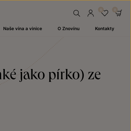
Hledat
Přihlásit
Oblíben
Ko
Naše vína a vinice
O Znovínu
Kontakty
se
ké jako pírko) ze