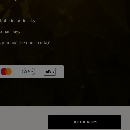
t
bchodní podmínky
od smlouvy
zpracování osobních údajů
tupnosti
/
Upravit nastavení
SOUHLASÍM