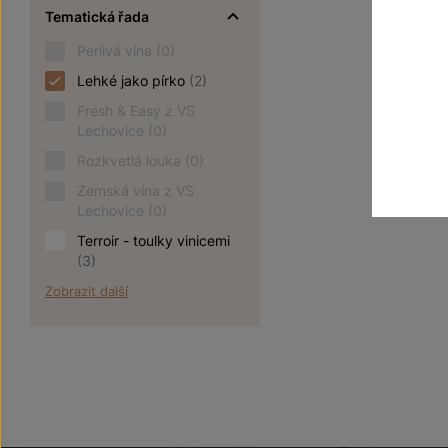
Tematická řada
Perlivá vína
(0)
Lehké jako pírko
(2)
Fresh & Easy z VS
Lechovice
(0)
Rozkvetlá louka
(0)
Zemská vína z VS
Lechovice
(0)
Terroir - toulky vinicemi
(3)
Zobrazit další