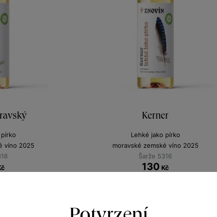
ravský
Kerner
 pírko
Lehké jako pírko
 víno 2025
moravské zemské víno 2025
318
Šarže 5316
130
Kč
Kč
Potvrzení