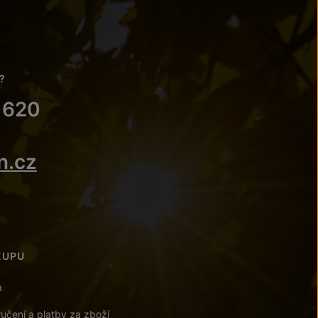
?
 620
n.cz
KUPU
a
učení a platby za zboží