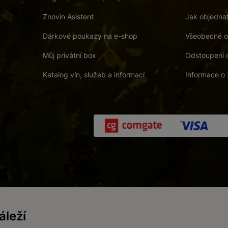
Znovín Asistent
Jak objedna
Dárkové poukazy na e-shop
Všeobecné o
Můj privátní box
Odstoupení 
Katalog vín, služeb a informací
Informace o 
 a. s.
/
Vnitřní oznamovací systém (whistleblowing)
/
Prohlášení o přís
leží
Zákaz prodeje alkoholických nápojů osobám mladším 18 let.