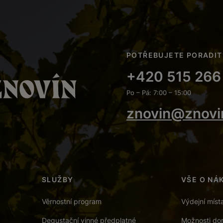
POTŘEBUJETE PORADIT
+420 515 266
Po – Pá: 7:00 – 15:00
znovin@znovi
SLUŽBY
VŠE O NÁ
Věrnostní program
Výdejní míst
Degustační vinné předplatné
Možnosti dor