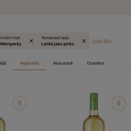
Viniční trať:
Tematická řada:
Zrušit filtry
Weinperky
Lehké jako pírko
ější
Nejdražší
Abecedně
Oceněno