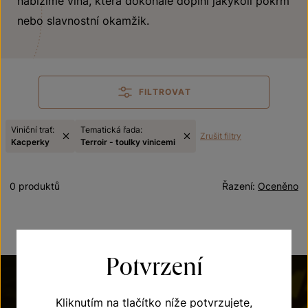
nabízíme vína, která dokonale doplní jakýkoli pokrm
nebo slavnostní okamžik.
FILTROVAT
Viniční trať:
Tematická řada:
Zrušit filtry
Kacperky
Terroir - toulky vinicemi
0 produktů
Řazení:
Oceněno
Potvrzení
Kliknutím na tlačítko níže potvrzujete,