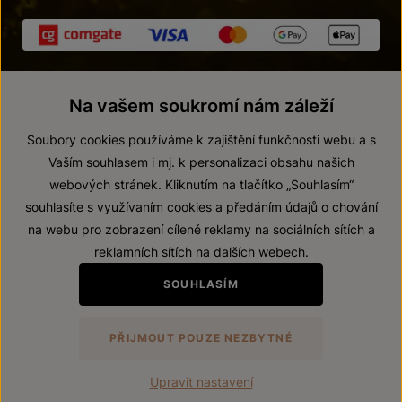
Na vašem soukromí nám záleží
Soubory cookies používáme k zajištění funkčnosti webu a s
Vaším souhlasem i mj. k personalizaci obsahu našich
webových stránek. Kliknutím na tlačítko „Souhlasím“
© 2026 ZNOVÍN ZNOJMO, a. s.
souhlasíte s využívaním cookies a předáním údajů o chování
Vnitřní oznamovací systém (whistleblowing)
na webu pro zobrazení cílené reklamy na sociálních sítích a
Prohlášení o přístupnosti
reklamních sítích na dalších webech.
Upravit nastavení
SOUHLASÍM
Zákaz prodeje alkoholických nápojů osobám mladším 18 let.
PŘIJMOUT POUZE NEZBYTNÉ
Vytvořil
webProgress
Upravit nastavení