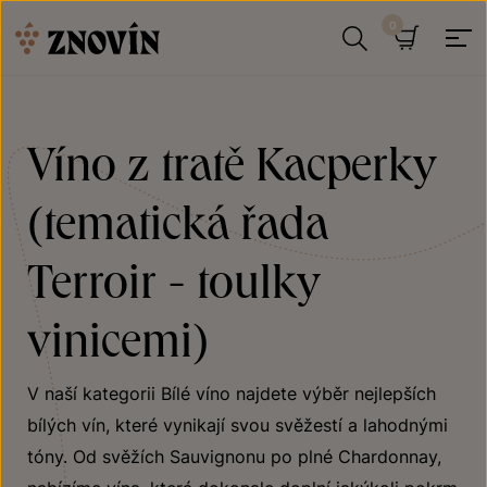
Přeskočit na obsah
Hledat
Košík
Víno z tratě Kacperky
(tematická řada
Terroir - toulky
vinicemi)
V naší kategorii Bílé víno najdete výběr nejlepších
bílých vín, které vynikají svou svěžestí a lahodnými
tóny. Od svěžích Sauvignonu po plné Chardonnay,