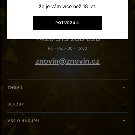
že je vám více než 18 let.
POTVRZUJI
POTŘEBUJETE PORADIT?
+420 515 266 620
Po – Pá: 7:00 – 15:00
znovin@znovin.cz
ZNOVÍN
SLUŽBY
VŠE O NÁKUPU