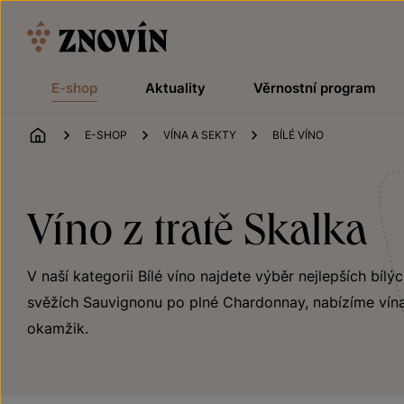
Přeskočit na obsah
E-shop
Aktuality
Věrnostní program
ÚVOD
E-SHOP
VÍNA A SEKTY
BÍLÉ VÍNO
Víno z tratě Skalka
V naší kategorii Bílé víno najdete výběr nejlepších bílý
svěžích Sauvignonu po plné Chardonnay, nabízíme vína
okamžik.