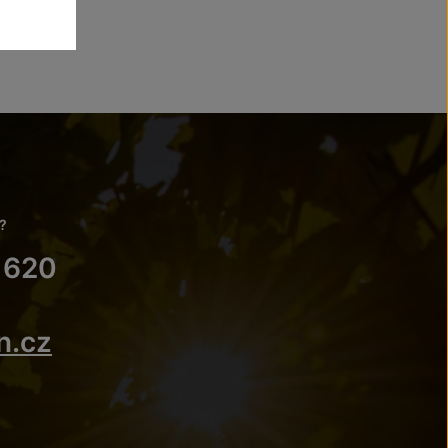
?
 620
n.cz