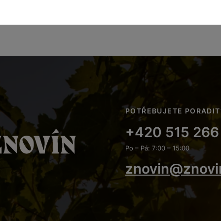
POTŘEBUJETE PORADIT
+420 515 266
Po – Pá: 7:00 – 15:00
znovin@znovi