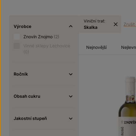
Viniční trať:
Zrušit 
Výrobce
Skalka
Znovín Znojmo
(2)
Vinné sklepy Lechovice
Nejnovější
Nejlevn
(0)
Ročník
Obsah cukru
Jakostní stupeň