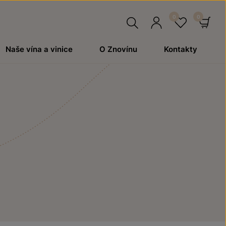
Hledat
Přihlásit
Oblíben
Ko
Naše vína a vinice
O Znovínu
Kontakty
se