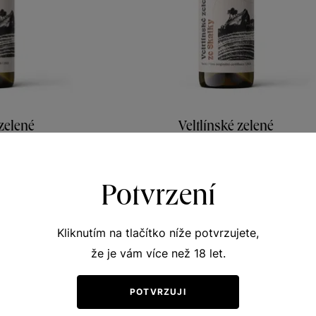
 zelené
Veltlínské zelené
y vinicemi
Terroir - toulky vinicemi
lí 2021
VOC Znojmo 2024
Potvrzení
318
Šarže 4322
190
Kč
Kč
Kliknutím na tlačítko níže potvrzujete,
že je vám více než 18 let.
POTVRZUJI