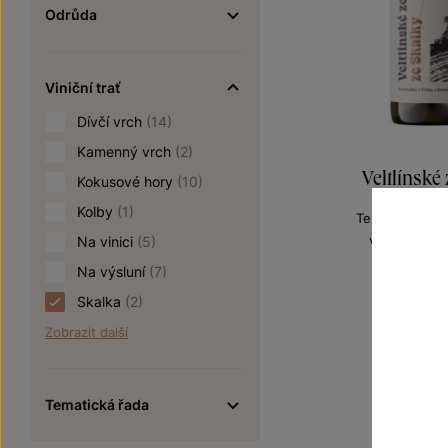
Odrůda
Viniční trať
Dívčí vrch
(14)
Kamenný vrch
(2)
Veltlínské
Kokusové hory
(10)
Kolby
(1)
Terroir - toulk
výběr z bobu
Na vinici
(5)
Šarže 1
Na výsluní
(7)
195
Skalka
(2)
Zobrazit další
Tematická řada