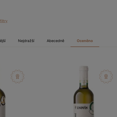
filtry
ější
Nejdražší
Abecedně
Oceněno