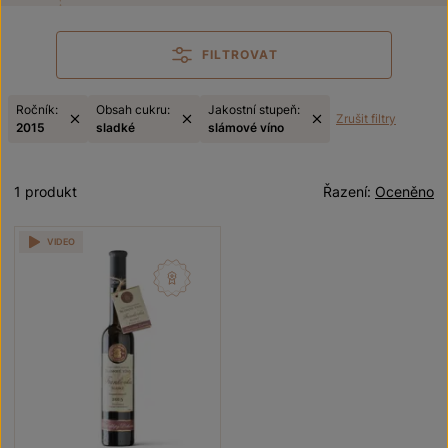
FILTROVAT
Ročník:
Obsah cukru:
Jakostní stupeň:
Zrušit filtry
2015
sladké
slámové víno
1 produkt
Řazení:
Oceněno
VIDEO