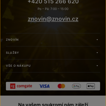
+420 515 266 620
Po – Pá: 7:00 – 15:00
znovin@znovin.cz
ZNOVÍN
SLUŽBY
VŠE O NÁKUPU
Na vašem soukromí nám záleží