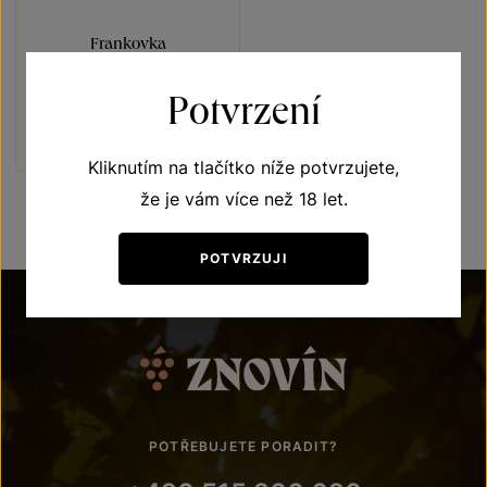
Frankovka
Přívlastková vína z VS
Potvrzení
Lechovice
slámové víno 2015
Šarže 1526
400
Kč
Kliknutím na tlačítko níže potvrzujete,
že je vám více než 18 let.
POTVRZUJI
POTŘEBUJETE PORADIT?