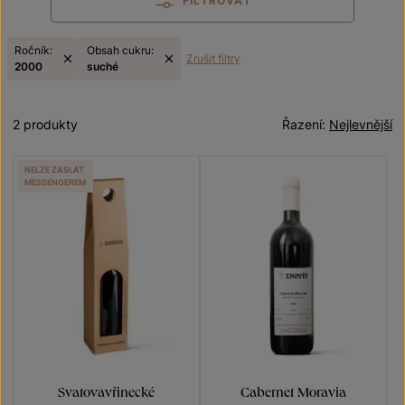
FILTROVAT
Ročník:
Obsah cukru:
Zrušit filtry
2000
suché
2 produkty
Řazení:
Nejlevnější
NELZE ZASLAT
MESSENGEREM
Svatovavřinecké
Cabernet Moravia