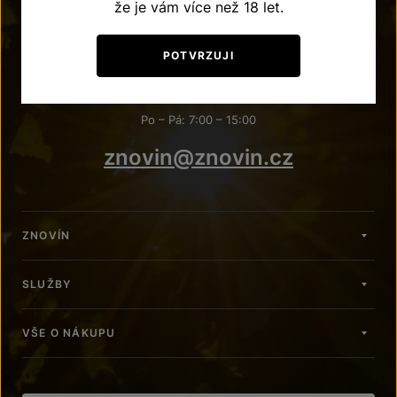
že je vám více než 18 let.
POTŘEBUJETE PORADIT?
POTVRZUJI
+420 515 266 620
Po – Pá: 7:00 – 15:00
znovin@znovin.cz
ZNOVÍN
SLUŽBY
VŠE O NÁKUPU