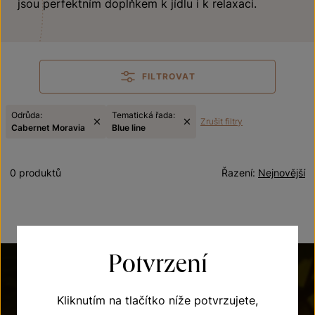
jsou perfektním doplňkem k jídlu i k relaxaci.
FILTROVAT
Odrůda:
Tematická řada:
Zrušit filtry
Cabernet Moravia
Blue line
0 produktů
Řazení:
Nejnovější
Potvrzení
Kliknutím na tlačítko níže potvrzujete,