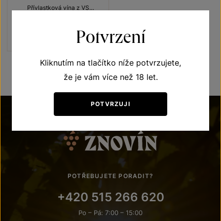
Přívlastková vína z VS
Lechovice
slámové víno 2015
Potvrzení
Šarže 1526
400
Kč
Kliknutím na tlačítko níže potvrzujete,
že je vám více než 18 let.
POTVRZUJI
POTŘEBUJETE PORADIT?
+420 515 266 620
Po – Pá: 7:00 – 15:00