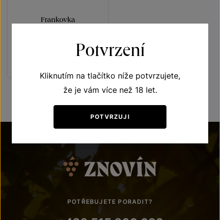
Frankovka
Přívlastková vína z VS
Potvrzení
Lechovice
slámové víno 2015
Šarže 1526
400
Kč
Kliknutím na tlačítko níže potvrzujete,
že je vám více než 18 let.
POTVRZUJI
POTŘEBUJETE PORADIT?