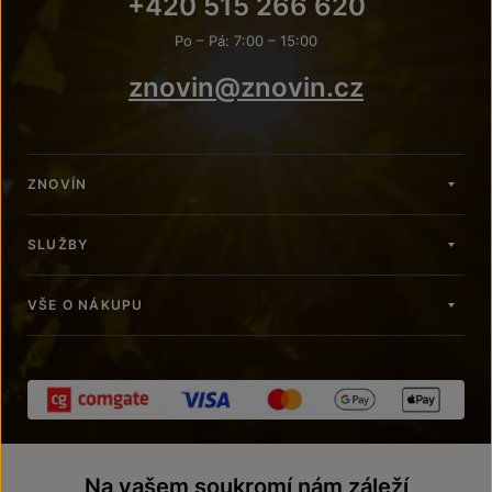
+420 515 266 620
Po – Pá: 7:00 – 15:00
znovin@znovin.cz
ZNOVÍN
SLUŽBY
VŠE O NÁKUPU
Na vašem soukromí nám záleží