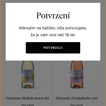
ZNOVÍN Frizzante bílé
Frizzante Frankovka
Potvrzení
Frizzante
Frizzante
perlivé víno moravské zemské
moravské zemské víno 2023
2025
Šarže 5327
Šarže 2383
Kliknutím na tlačítko níže potvrzujete,
119
Kč
130
Kč
že je vám více než 18 let.
POTVRZUJI
Frizzante Muškát moravský
Frizzante Zweigeltrebe rosé
Frizzante
Frizzante