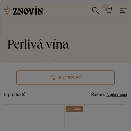
Přeskočit na obsah
Hledat
Košík
Perlivá vína
FILTROVAT
8 produktů
Řazení:
Nejlevnější
NOVINKA