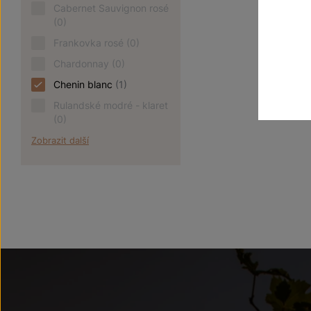
Cabernet Sauvignon rosé
(0)
Frankovka rosé
(0)
Chardonnay
(0)
Chenin blanc
(1)
Rulandské modré - klaret
(0)
Zobrazit další