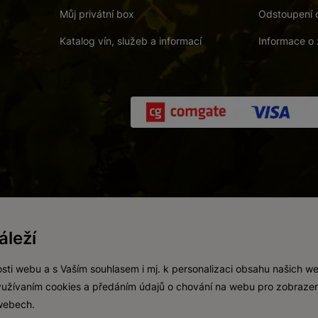
Můj privátní box
Odstoupení 
Katalog vín, služeb a informací
Informace o 
 a. s.
/
Vnitřní oznamovací systém (whistleblowing)
/
Prohlášení o přís
leží
Zákaz prodeje alkoholických nápojů osobám mladším 18 let.
Vytvořil
webProgress
sti webu a s Vaším souhlasem i mj. k personalizaci obsahu našich w
 využívaním cookies a předáním údajů o chování na webu pro zobrazen
 webech.