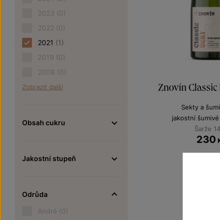
2023
(0)
2022
(0)
2021
(1)
2019
(0)
2008
(0)
Znovín Classic 
Zobrazit další
Sekty a šumi
jakostní šumivé
Obsah cukru
Šarže 1
230
Jakostní stupeň
Odrůda
André
(0)