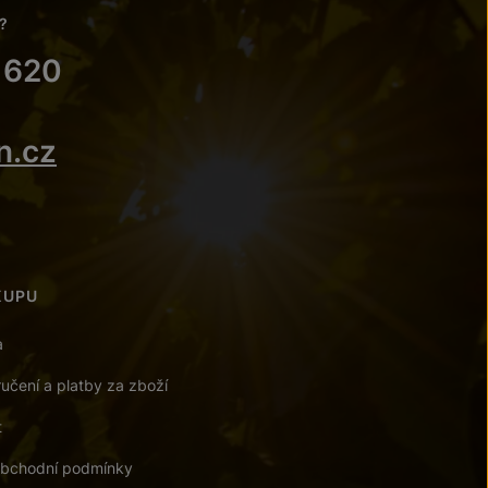
?
 620
n.cz
KUPU
a
učení a platby za zboží
t
bchodní podmínky