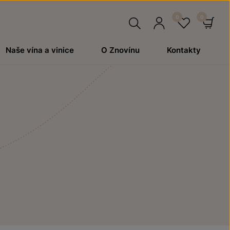
Hledat
Přihlásit
Oblíben
Ko
Naše vína a vinice
O Znovínu
Kontakty
se