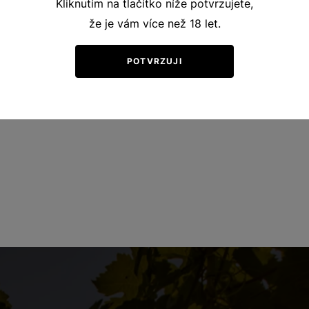
Kliknutím na tlačítko níže potvrzujete,
že je vám více než 18 let.
POTVRZUJI