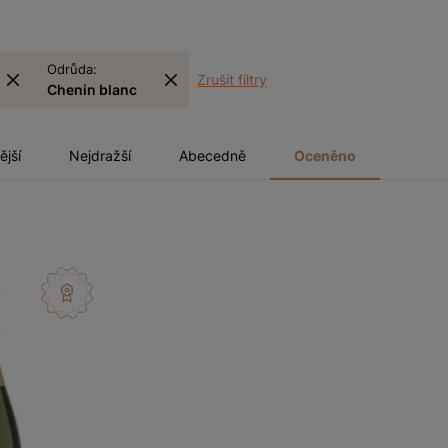
Odrůda:
Zrušit filtry
Chenin blanc
ější
Nejdražší
Abecedně
Oceněno