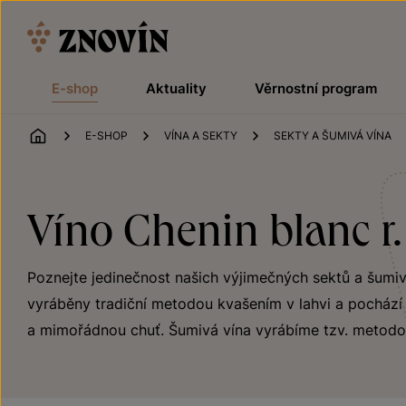
Přeskočit na obsah
E-shop
Aktuality
Věrnostní program
ÚVOD
E-SHOP
VÍNA A SEKTY
SEKTY A ŠUMIVÁ VÍNA
Víno Chenin blanc r.
Poznejte jedinečnost našich výjimečných sektů a šumivýc
vyráběny tradiční metodou kvašením v lahvi a pochází z
a mimořádnou chuť. Šumivá vína vyrábíme tzv. metodo