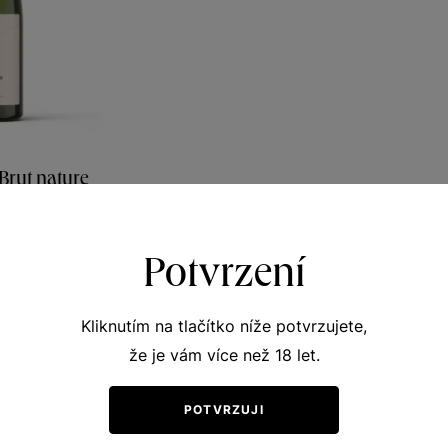
Brut nature
vá vína
 víno 2021
Potvrzení
461
Kč
Kliknutím na tlačítko níže potvrzujete,
že je vám více než 18 let.
POTVRZUJI