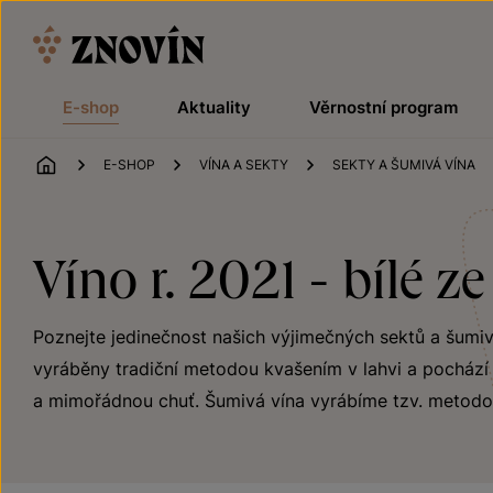
Přeskočit na obsah
E-shop
Aktuality
Věrnostní program
ÚVOD
E-SHOP
VÍNA A SEKTY
SEKTY A ŠUMIVÁ VÍNA
Víno r. 2021 - bílé z
Poznejte jedinečnost našich výjimečných sektů a šumivýc
vyráběny tradiční metodou kvašením v lahvi a pochází z
a mimořádnou chuť. Šumivá vína vyrábíme tzv. metodo