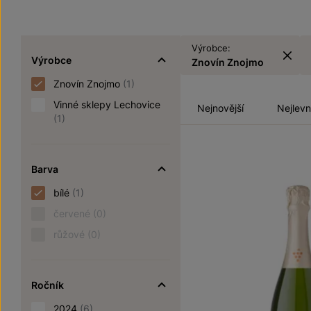
Výrobce:
Výrobce
Znovín Znojmo
Znovín Znojmo
(1)
Vinné sklepy Lechovice
Nejnovější
Nejlevn
(1)
Barva
bílé
(1)
červené
(0)
růžové
(0)
Ročník
2024
(6)