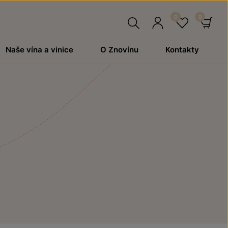
Hledat
Přihlásit
Oblíben
Ko
Naše vína a vinice
O Znovínu
Kontakty
se