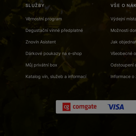
SLUŽBY
VŠE O NÁ
Věrnostní program
Výdejní míst
Degustační vinné předplatné
Možnosti dor
Znovín Asistent
Jak objedna
Dárkové poukazy na e-shop
Všeobecné o
Můj privátní box
Odstoupení 
Katalog vín, služeb a informací
Informace o 