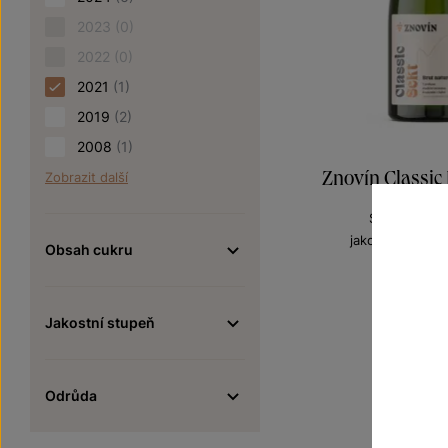
2023
(0)
2022
(0)
2021
(1)
2019
(2)
2008
(1)
Znovín Classic 
Zobrazit další
Sekty a šumi
jakostní šumivé
Obsah cukru
Šarže 1
230
Jakostní stupeň
Odrůda