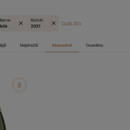
Barva:
Ročník:
Zrušit filtry
bílé
2021
ější
Nejdražší
Abecedně
Oceněno