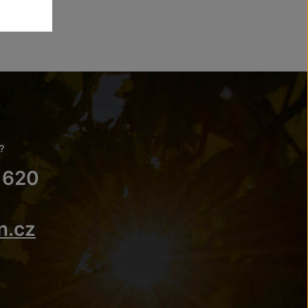
?
 620
n.cz