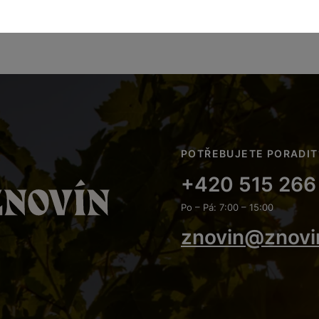
POTŘEBUJETE PORADIT
+420 515 266
Po – Pá: 7:00 – 15:00
znovin@znovi