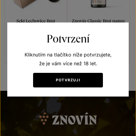
Sekt Lechovice Brut
Znovín Classic Brut nature
Sauvignon
Potvrzení
Sekty a šumivá vína
Sekty a šumivá vína
jakostní šumivé víno 2021
jakostní šumivé víno 2021
Šarže 2158
Šarže 1461
Kliknutím na tlačítko níže potvrzujete,
900
Kč
230
Kč
že je vám více než 18 let.
POTVRZUJI