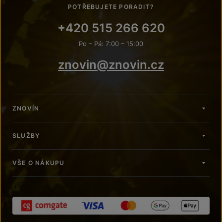
POTŘEBUJETE PORADIT?
+420 515 266 620
Po – Pá: 7:00 – 15:00
znovin@znovin.cz
ZNOVÍN
SLUŽBY
VŠE O NÁKUPU