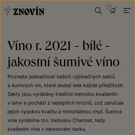
Přeskočit na obsah
Hledat
Košík
Víno r. 2021 - bílé -
jakostní šumivé víno
Poznejte jedinečnost našich výjimečných sektů
a šumivých vín, které dodají lesk každé příležitosti.
Sekty jsou vyráběny tradiční metodou kvašením
v lahvi a pochází z nejlepších hroznů, což zaručuje
jejich vysokou kvalitu a mimořádnou chuť. Šumivá
vína vyrábíme tzv. metodou Charmat, tedy
kvašením vína v nerezovém tanku.