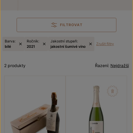
FILTROVAT
Barva:
Ročník:
Jakostní stupeň:
Zrušit filtry
bílé
2021
jakostní šumivé víno
2 produkty
Řazení:
Nejdražší