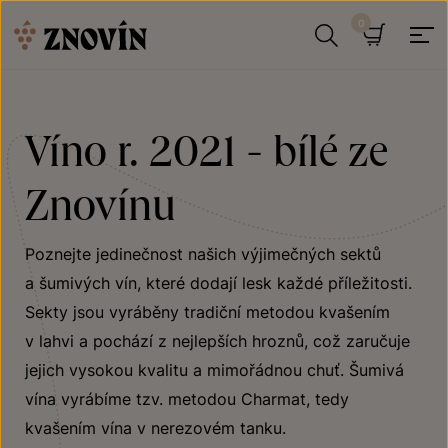
Přeskočit na obsah
Hledat
Košík
Víno r. 2021 - bílé ze
Znovínu
Poznejte jedinečnost našich výjimečných sektů
a šumivých vín, které dodají lesk každé příležitosti.
Sekty jsou vyráběny tradiční metodou kvašením
v lahvi a pochází z nejlepších hroznů, což zaručuje
jejich vysokou kvalitu a mimořádnou chuť. Šumivá
vína vyrábíme tzv. metodou Charmat, tedy
kvašením vína v nerezovém tanku.