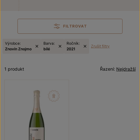
FILTROVAT
Výrobce:
Barva:
Ročník:
Zrušit filtry
Znovín Znojmo
bílé
2021
1 produkt
Řazení:
Nejdražší