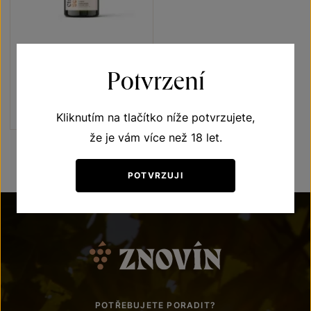
Znovín Classic Brut nature
Sekty a šumivá vína
Potvrzení
jakostní šumivé víno 2021
Šarže 1461
230
Kč
Kliknutím na tlačítko níže potvrzujete,
že je vám více než 18 let.
POTVRZUJI
POTŘEBUJETE PORADIT?