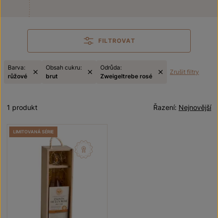
FILTROVAT
Barva:
Obsah cukru:
Odrůda:
Zrušit filtry
růžové
brut
Zweigeltrebe rosé
1 produkt
Řazení:
Nejnovější
LIMITOVANÁ SÉRIE