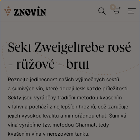
Přeskočit na obsah
Hledat
Košík
Sekt Zweigeltrebe rosé
- růžové - brut
Poznejte jedinečnost našich výjimečných sektů
a šumivých vín, které dodají lesk každé příležitosti.
Sekty jsou vyráběny tradiční metodou kvašením
v lahvi a pochází z nejlepších hroznů, což zaručuje
jejich vysokou kvalitu a mimořádnou chuť. Šumivá
vína vyrábíme tzv. metodou Charmat, tedy
kvašením vína v nerezovém tanku.