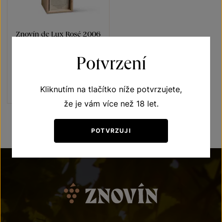
Znovín de Lux Rosé 2006
Brut
Potvrzení
Sekty a šumivá vína
jakostní šumivé víno 2006
Šarže 6135
Kliknutím na tlačítko níže potvrzujete,
1 100
Kč
že je vám více než 18 let.
POTVRZUJI