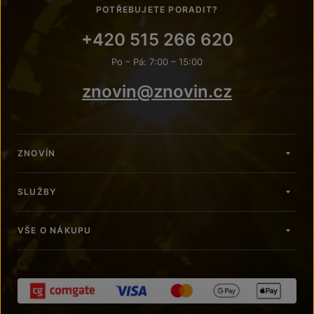
POTŘEBUJETE PORADIT?
+420 515 266 620
Po – Pá: 7:00 – 15:00
znovin@znovin.cz
ZNOVÍN
SLUŽBY
VŠE O NÁKUPU