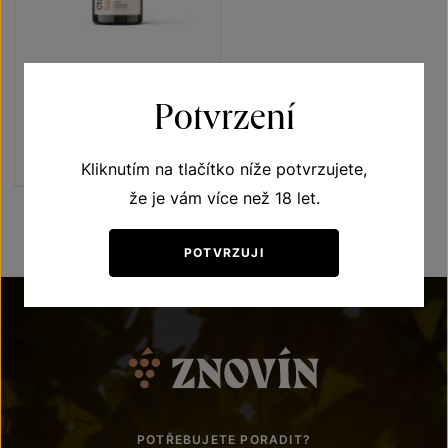
Znovín Classic Brut nature
Sekty a šumivá vína
Potvrzení
jakostní šumivé víno 2021
Šarže 1461
230
Kč
Kliknutím na tlačítko níže potvrzujete,
že je vám více než 18 let.
POTVRZUJI
POTŘEBUJETE PORADIT?