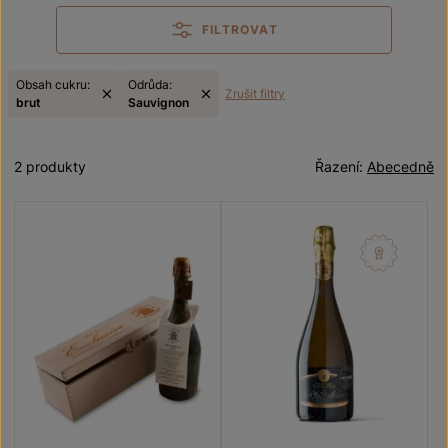
FILTROVAT
Obsah cukru:
Odrůda:
Zrušit filtry
brut
Sauvignon
2 produkty
Řazení:
Abecedně