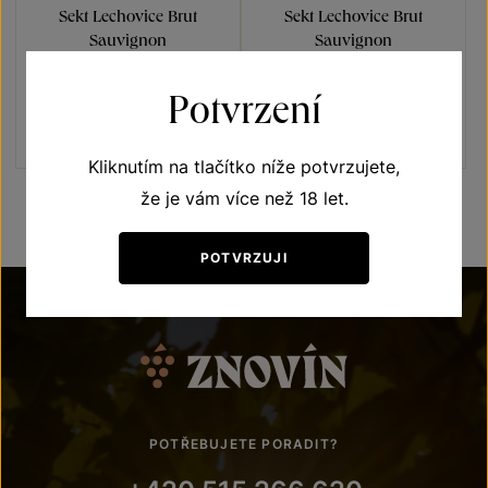
Sekt Lechovice Brut
Sekt Lechovice Brut
Sauvignon
Sauvignon
Sekty a šumivá vína
Sekty a šumivá vína
Potvrzení
jakostní šumivé víno 2021
jakostní šumivé víno 2023
Šarže 2158
Šarže 2385
900
Kč
260
Kč
Kliknutím na tlačítko níže potvrzujete,
že je vám více než 18 let.
POTVRZUJI
POTŘEBUJETE PORADIT?