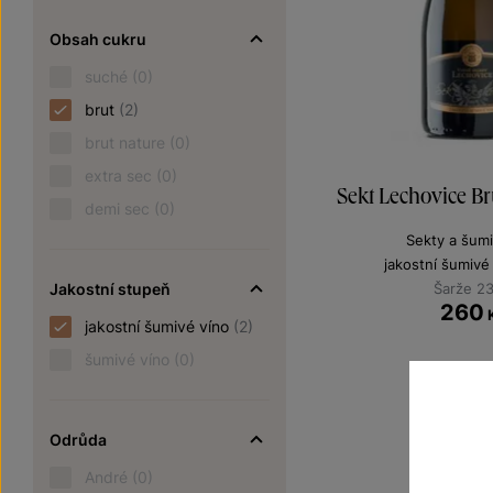
Obsah cukru
suché
(0)
brut
(2)
brut nature
(0)
extra sec
(0)
Sekt Lechovice B
demi sec
(0)
Sekty a šumi
jakostní šumivé
Jakostní stupeň
Šarže 2
260
jakostní šumivé víno
(2)
šumivé víno
(0)
Odrůda
André
(0)