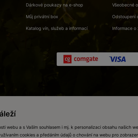
Dárkové poukazy na e-shop
Všeobecné o
Můj privátní box
Odstoupení 
Katalog vín, služeb a informací
Informace o 
 a. s.
/
Vnitřní oznamovací systém (whistleblowing)
/
Prohlášení o přís
leží
Zákaz prodeje alkoholických nápojů osobám mladším 18 let.
Vytvořil
webProgress
sti webu a s Vaším souhlasem i mj. k personalizaci obsahu našich w
 využívaním cookies a předáním údajů o chování na webu pro zobrazen