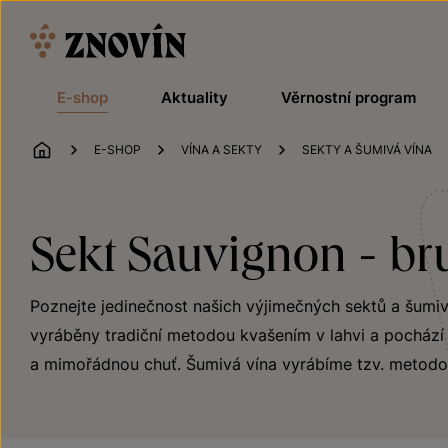
Přeskočit na obsah
E-shop
Aktuality
Věrnostní program
ÚVOD
E-SHOP
VÍNA A SEKTY
SEKTY A ŠUMIVÁ VÍNA
Sekt Sauvignon - bru
Poznejte jedinečnost našich výjimečných sektů a šumivýc
vyráběny tradiční metodou kvašením v lahvi a pochází z
a mimořádnou chuť. Šumivá vína vyrábíme tzv. metodo