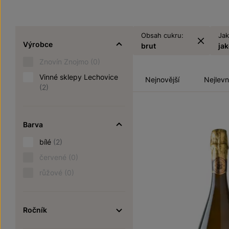
Obsah cukru:
Jak
Výrobce
brut
ja
Znovín Znojmo
(0)
Vinné sklepy Lechovice
Nejnovější
Nejlevn
(2)
Barva
bílé
(2)
červené
(0)
růžové
(0)
Ročník