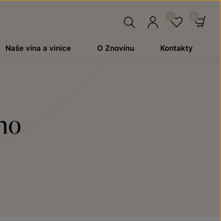
Hledat
Přihlásit
Oblíben
Ko
Naše vína a vinice
O Znovínu
Kontakty
se
íno