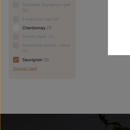
Cabernet Sauvignon rosé
(0)
Frankovka rosé
(0)
Chardonnay
(1)
Chenin blanc
(0)
Rulandské modré - klaret
(0)
Sauvignon
(2)
Zobrazit další