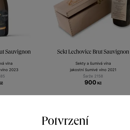
rut Sauvignon
Sekt Lechovice Brut Sauvignon
vá vína
Sekty a šumivá vína
 víno 2023
jakostní šumivé víno 2021
385
Šarže 2158
900
Kč
Kč
Potvrzení