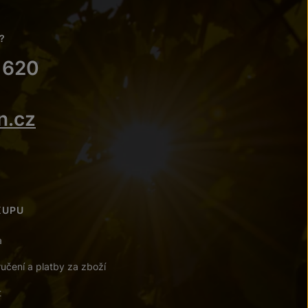
?
 620
n.cz
KUPU
a
učení a platby za zboží
t