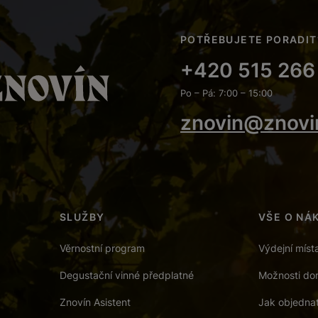
POTŘEBUJETE PORADIT
+420 515 266
Po – Pá: 7:00 – 15:00
znovin@znovi
SLUŽBY
VŠE O NÁ
Věrnostní program
Výdejní míst
Degustační vinné předplatné
Možnosti dor
Znovín Asistent
Jak objedna