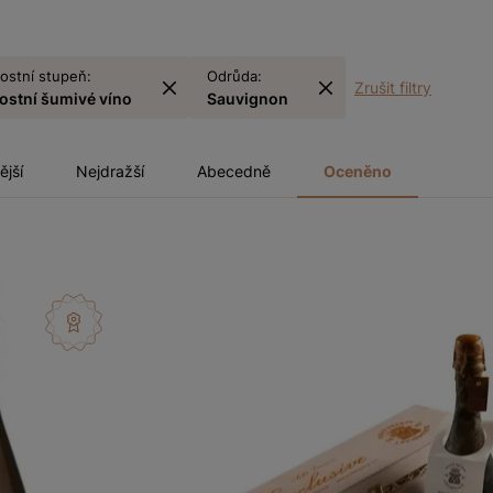
ostní stupeň:
Odrůda:
Zrušit filtry
kostní šumivé víno
Sauvignon
ější
Nejdražší
Abecedně
Oceněno