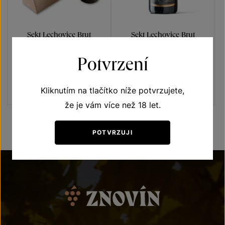
Sekt Lechovice Brut
Sekt Lechovice Brut
Sauvignon
Sauvignon
Potvrzení
Sekty a šumivá vína
Sekty a šumivá vína
jakostní šumivé víno 2021
jakostní šumivé víno 2023
Šarže 2158
Šarže 2385
Kliknutím na tlačítko níže potvrzujete,
900
Kč
260
Kč
že je vám více než 18 let.
POTVRZUJI