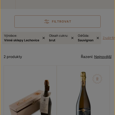
FILTROVAT
Výrobce:
Obsah cukru:
Odrůda:
Zrušit fil
Vinné sklepy Lechovice
brut
Sauvignon
2 produkty
Řazení:
Nejnovější