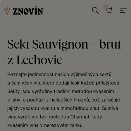
Přeskočit na obsah
Hledat
Košík
Sekt Sauvignon - brut
z Lechovic
Poznejte jedinečnost našich výjimečných sektů
a šumivých vín, které dodají lesk každé příležitosti.
Sekty jsou vyráběny tradiční metodou kvašením
v lahvi a pochází z nejlepších hroznů, což zaručuje
jejich vysokou kvalitu a mimořádnou chuť. Šumivá
vína vyrábíme tzv. metodou Charmat, tedy
kvašením vína v nerezovém tanku.