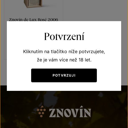
Znovín de Lux Rosé 2006
Brut
Potvrzení
Sekty a šumivá vína
jakostní šumivé víno 2006
Šarže 6135
Kliknutím na tlačítko níže potvrzujete,
1 100
Kč
že je vám více než 18 let.
POTVRZUJI