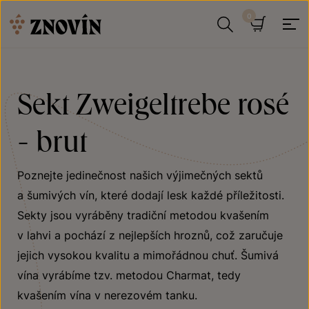
Přeskočit na obsah
Hledat
Košík
Sekt Zweigeltrebe rosé
- brut
Poznejte jedinečnost našich výjimečných sektů
a šumivých vín, které dodají lesk každé příležitosti.
Sekty jsou vyráběny tradiční metodou kvašením
v lahvi a pochází z nejlepších hroznů, což zaručuje
jejich vysokou kvalitu a mimořádnou chuť. Šumivá
vína vyrábíme tzv. metodou Charmat, tedy
kvašením vína v nerezovém tanku.