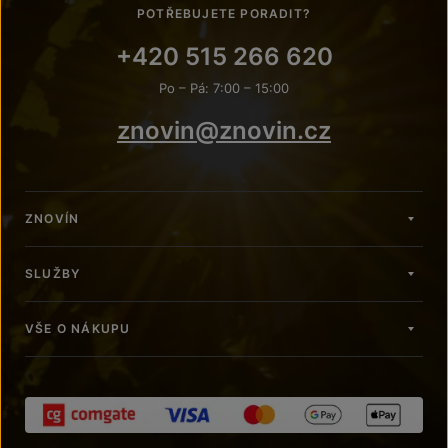
POTŘEBUJETE PORADIT?
+420 515 266 620
Po – Pá: 7:00 – 15:00
znovin@znovin.cz
ZNOVÍN
SLUŽBY
VŠE O NÁKUPU