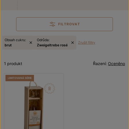
FILTROVAT
Obsah cukru:
Odrůda:
Zrušit filtry
brut
Zweigeltrebe rosé
1 produkt
Řazení:
Oceněno
LIMITOVANÁ SÉRIE