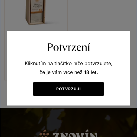
Znovín de Lux Rosé 2006
Potvrzení
Brut
Sekty a šumivá vína
jakostní šumivé víno 2006
Kliknutím na tlačítko níže potvrzujete,
Šarže 6135
že je vám více než 18 let.
1 100
Kč
POTVRZUJI