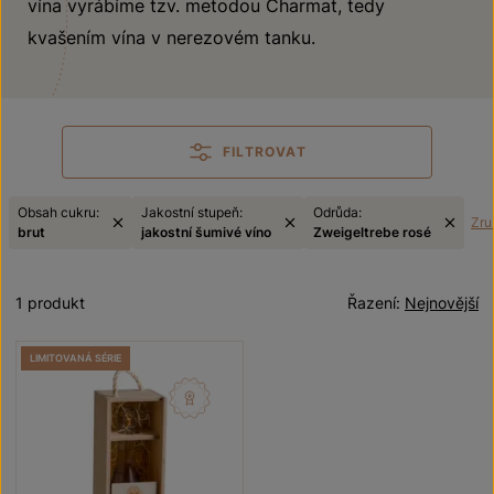
vína vyrábíme tzv. metodou Charmat, tedy
kvašením vína v nerezovém tanku.
FILTROVAT
Obsah cukru:
Jakostní stupeň:
Odrůda:
Zruš
brut
jakostní šumivé víno
Zweigeltrebe rosé
1 produkt
Řazení:
Nejnovější
LIMITOVANÁ SÉRIE