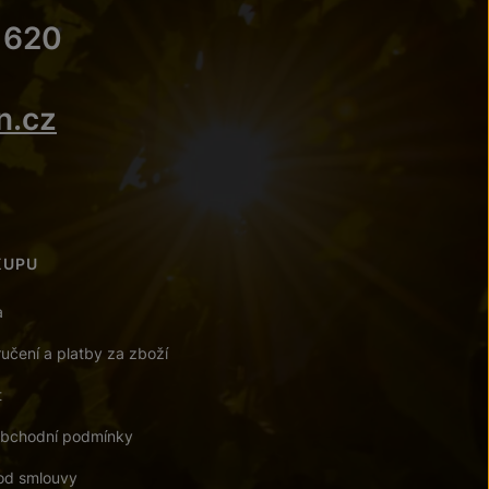
 620
n.cz
KUPU
a
učení a platby za zboží
t
bchodní podmínky
od smlouvy