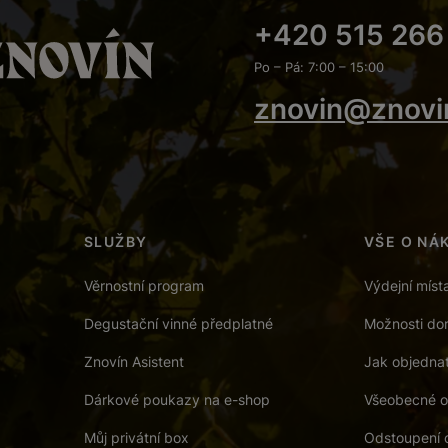
+420 515 266
Po – Pá: 7:00 – 15:00
znovin@znovi
SLUŽBY
VŠE O NÁ
Věrnostní program
Výdejní míst
Degustační vinné předplatné
Možnosti dor
Znovín Asistent
Jak objedna
Dárkové poukazy na e-shop
Všeobecné o
Můj privátní box
Odstoupení 