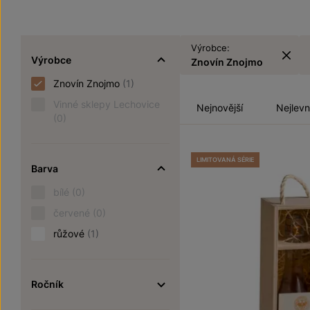
Výrobce:
Výrobce
Znovín Znojmo
Znovín Znojmo
(1)
Vinné sklepy Lechovice
Nejnovější
Nejlevn
(0)
LIMITOVANÁ SÉRIE
Barva
bílé
(0)
červené
(0)
růžové
(1)
Ročník