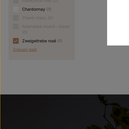
Frankovka rosé
(0)
Chardonnay
(1)
Chenin blanc
(0)
Rulandské modré - klaret
(0)
Zweigeltrebe rosé
(1)
Zobrazit další