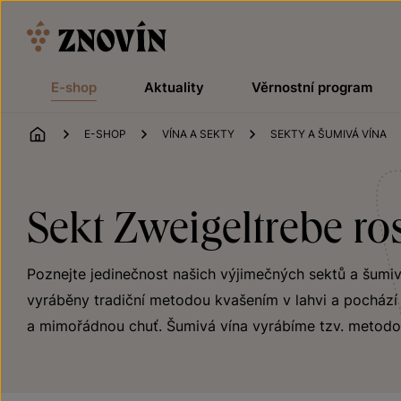
Přeskočit na obsah
E-shop
Aktuality
Věrnostní program
ÚVOD
E-SHOP
VÍNA A SEKTY
SEKTY A ŠUMIVÁ VÍNA
Sekt Zweigeltrebe ro
Poznejte jedinečnost našich výjimečných sektů a šumivýc
vyráběny tradiční metodou kvašením v lahvi a pochází z
a mimořádnou chuť. Šumivá vína vyrábíme tzv. metodo