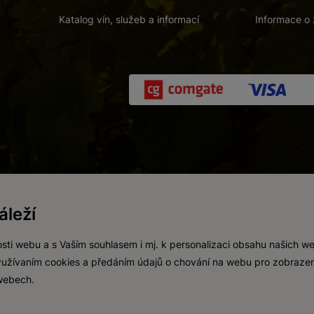
Katalog vín, služeb a informací
Informace o 
 a. s.
/
Vnitřní oznamovací systém (whistleblowing)
/
Prohlášení o přís
leží
Zákaz prodeje alkoholických nápojů osobám mladším 18 let.
Vytvořil
webProgress
sti webu a s Vaším souhlasem i mj. k personalizaci obsahu našich w
 využívaním cookies a předáním údajů o chování na webu pro zobrazen
 webech.