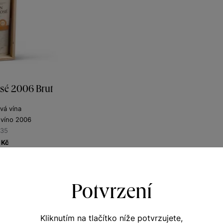
sé 2006 Brut
vá vína
 víno 2006
135
Kč
Potvrzení
Kliknutím na tlačítko níže potvrzujete,