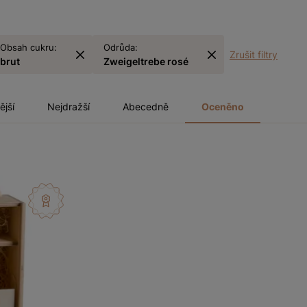
Obsah cukru:
Odrůda:
Zrušit filtry
brut
Zweigeltrebe rosé
ější
Nejdražší
Abecedně
Oceněno