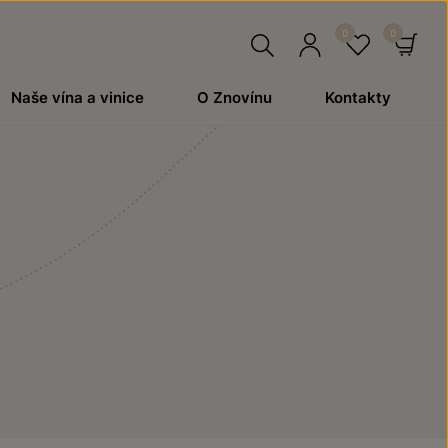
Hledat
Přihlásit
Oblíben
Ko
Naše vína a vinice
O Znovínu
Kontakty
se