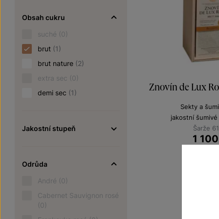
Obsah cukru
suché
(0)
brut
(1)
brut nature
(2)
extra sec
(0)
Znovín de Lux Ro
demi sec
(1)
Sekty a šumi
jakostní šumivé
Jakostní stupeň
Šarže 6
1 100
Odrůda
André
(0)
Cabernet Sauvignon rosé
(0)