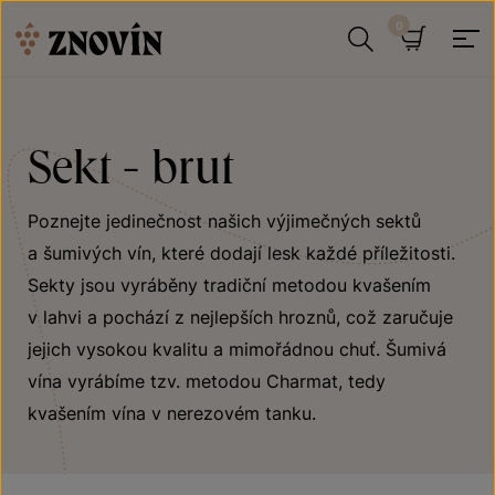
Přeskočit na obsah
Hledat
Košík
Sekt - brut
Poznejte jedinečnost našich výjimečných sektů
a šumivých vín, které dodají lesk každé příležitosti.
Sekty jsou vyráběny tradiční metodou kvašením
v lahvi a pochází z nejlepších hroznů, což zaručuje
jejich vysokou kvalitu a mimořádnou chuť. Šumivá
vína vyrábíme tzv. metodou Charmat, tedy
kvašením vína v nerezovém tanku.