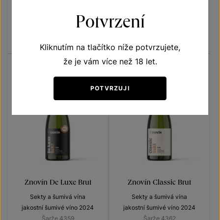
Sekty a šumivá vína
Sekty a šumivá vína
Potvrzení
jakostní šumivé víno 2023
jakostní šumivé víno 2019
Šarže 2385
Šarže 9425
260
Kč
260
Kč
Kliknutím na tlačítko níže potvrzujete,
že je vám více než 18 let.
POTVRZUJI
Znovín De Luxe Brut
Znovín Classic Brut
Sekty a šumivá vína
Sekty a šumivá vína
jakostní šumivé víno 2024
jakostní šumivé víno 2024
Šarže 4359
Šarže 4362