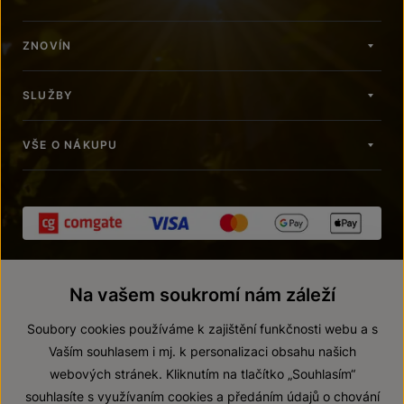
ZNOVÍN
SLUŽBY
VŠE O NÁKUPU
Na vašem soukromí nám záleží
Soubory cookies používáme k zajištění funkčnosti webu a s
Vaším souhlasem i mj. k personalizaci obsahu našich
webových stránek. Kliknutím na tlačítko „Souhlasím“
© 2026 ZNOVÍN ZNOJMO, a. s.
souhlasíte s využívaním cookies a předáním údajů o chování