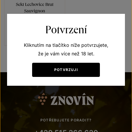
Sekt Lechovice Brut
Sauvignon
Sekty a šumivá vína
Potvrzení
jakostní šumivé víno 2021
Šarže 2158
900
Kč
Kliknutím na tlačítko níže potvrzujete,
že je vám více než 18 let.
POTVRZUJI
POTŘEBUJETE PORADIT?