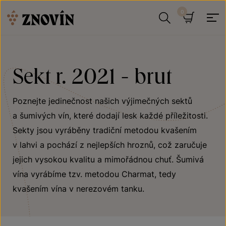
Přeskočit na obsah
Hledat
Košík
Sekt r. 2021 - brut
Poznejte jedinečnost našich výjimečných sektů
a šumivých vín, které dodají lesk každé příležitosti.
Sekty jsou vyráběny tradiční metodou kvašením
v lahvi a pochází z nejlepších hroznů, což zaručuje
jejich vysokou kvalitu a mimořádnou chuť. Šumivá
vína vyrábíme tzv. metodou Charmat, tedy
kvašením vína v nerezovém tanku.