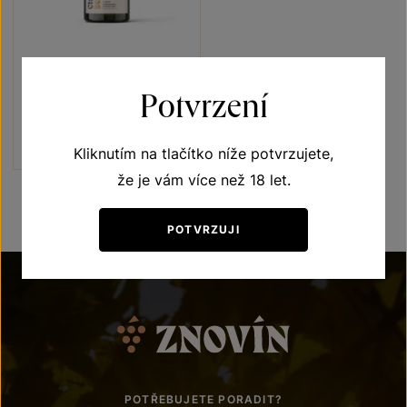
Znovín Classic Brut nature
Sekty a šumivá vína
Potvrzení
jakostní šumivé víno 2021
Šarže 1461
230
Kč
Kliknutím na tlačítko níže potvrzujete,
že je vám více než 18 let.
POTVRZUJI
POTŘEBUJETE PORADIT?