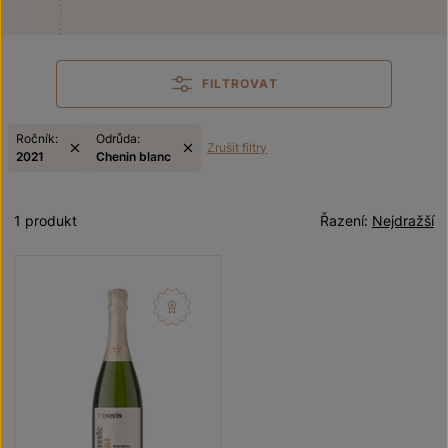
FILTROVAT
Ročník:
Odrůda:
Zrušit filtry
2021
Chenin blanc
1 produkt
Řazení:
Nejdražší