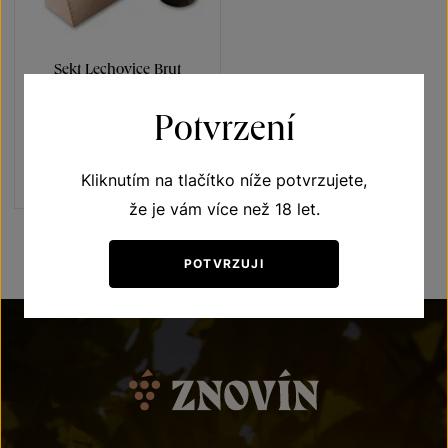
Sekt Lechovice Brut
Sauvignon
Potvrzení
Sekty a šumivá vína
jakostní šumivé víno 2021
Šarže 2158
Kliknutím na tlačítko níže potvrzujete,
900
Kč
že je vám více než 18 let.
POTVRZUJI