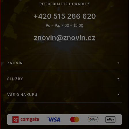
POTŘEBUJETE PORADIT?
+420 515 266 620
Po – Pá: 7:00 – 15:00
znovin@znovin.cz
ZNOVÍN
SLUŽBY
VŠE O NÁKUPU