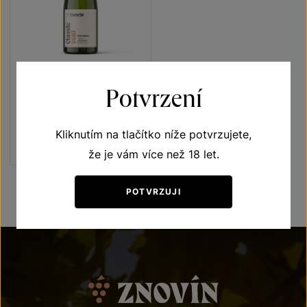
Znovín Classic Brut nature
Potvrzení
Sekty a šumivá vína
jakostní šumivé víno 2021
Kliknutím na tlačítko níže potvrzujete,
Šarže 1461
230
Kč
že je vám více než 18 let.
POTVRZUJI