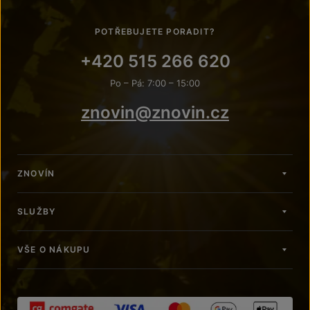
POTŘEBUJETE PORADIT?
+420 515 266 620
Po – Pá: 7:00 – 15:00
znovin@znovin.cz
ZNOVÍN
SLUŽBY
VŠE O NÁKUPU