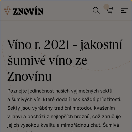
Přeskočit na obsah
Hledat
Košík
Víno r. 2021 - jakostní
šumivé víno ze
Znovínu
Poznejte jedinečnost našich výjimečných sektů
a šumivých vín, které dodají lesk každé příležitosti.
Sekty jsou vyráběny tradiční metodou kvašením
v lahvi a pochází z nejlepších hroznů, což zaručuje
jejich vysokou kvalitu a mimořádnou chuť. Šumivá