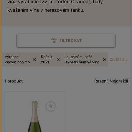
vína vyrábíme tzv. metodou Charmat, tedy
kvašením vína v nerezovém tanku.
FILTROVAT
Výrobce:
Ročník:
Jakostní stupeň:
Zrušit filtry
Znovín Znojmo
2021
jakostní šumivé víno
1 produkt
Řazení:
Nejdražší