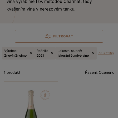
vína vyrábíme tzv. metodou Charmat, tedy
kvašením vína v nerezovém tanku.
FILTROVAT
Výrobce:
Ročník:
Jakostní stupeň:
Zrušit filtry
Znovín Znojmo
2021
jakostní šumivé víno
1 produkt
Řazení:
Oceněno