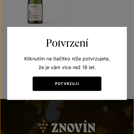
Znovín Classic Brut nature
Potvrzení
Sekty a šumivá vína
jakostní šumivé víno 2021
Kliknutím na tlačítko níže potvrzujete,
Šarže 1461
230
Kč
že je vám více než 18 let.
POTVRZUJI