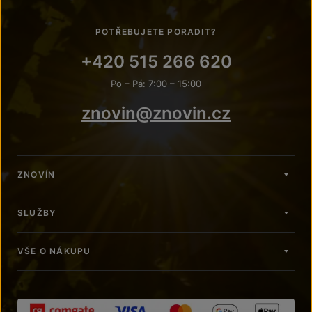
POTŘEBUJETE PORADIT?
+420 515 266 620
Po – Pá: 7:00 – 15:00
znovin@znovin.cz
ZNOVÍN
SLUŽBY
VŠE O NÁKUPU