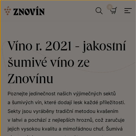
Přeskočit na obsah
Hledat
Košík
Víno r. 2021 - jakostní
šumivé víno ze
Znovínu
Poznejte jedinečnost našich výjimečných sektů
a šumivých vín, které dodají lesk každé příležitosti.
Sekty jsou vyráběny tradiční metodou kvašením
v lahvi a pochází z nejlepších hroznů, což zaručuje
jejich vysokou kvalitu a mimořádnou chuť. Šumivá