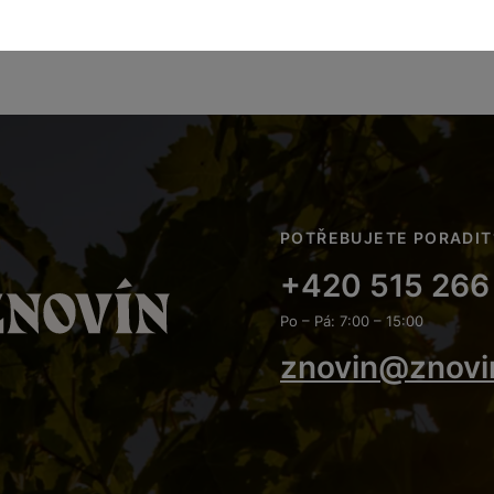
POTŘEBUJETE PORADIT
+420 515 266
Po – Pá: 7:00 – 15:00
znovin@znovi