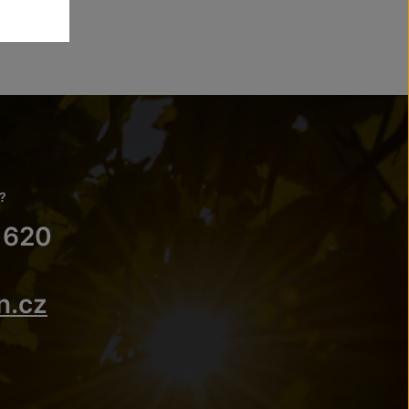
?
 620
n.cz