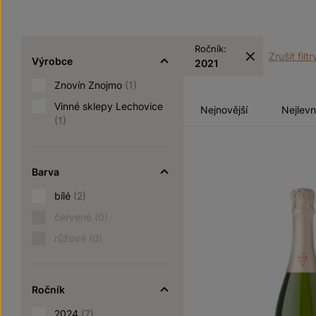
Ročník:
Zrušit filtr
Výrobce
2021
Znovín Znojmo
(1)
Vinné sklepy Lechovice
Nejnovější
Nejlevn
(1)
Barva
bílé
(2)
červené
(0)
růžové
(0)
Ročník
2024
(7)