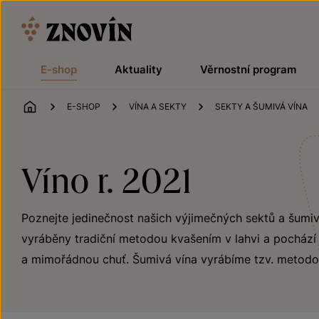
Přeskočit na obsah
E-shop
Aktuality
Věrnostní program
ÚVOD
E-SHOP
VÍNA A SEKTY
SEKTY A ŠUMIVÁ VÍNA
Víno r. 2021
Poznejte jedinečnost našich výjimečných sektů a šumivýc
vyráběny tradiční metodou kvašením v lahvi a pochází z
a mimořádnou chuť. Šumivá vína vyrábíme tzv. metodo