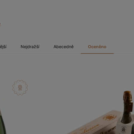
y
ější
Nejdražší
Abecedně
Oceněno