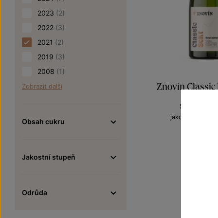
2023
(2)
2022
(3)
2021
(2)
2019
(3)
2008
(1)
Znovín Classic 
Zobrazit další
Sekty a šumi
jakostní šumivé
Obsah cukru
Šarže 1
230
Jakostní stupeň
Odrůda