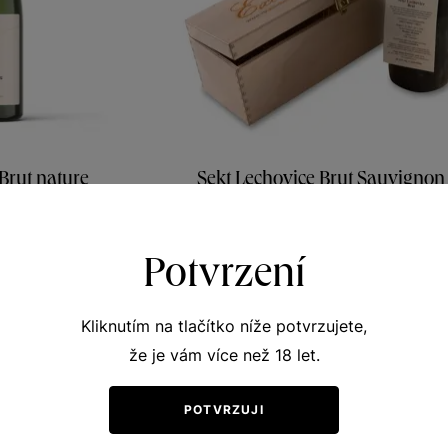
Brut nature
Sekt Lechovice Brut Sauvignon
vá vína
Sekty a šumivá vína
 víno 2021
jakostní šumivé víno 2021
Potvrzení
461
Šarže 2158
900
Kč
Kč
Kliknutím na tlačítko níže potvrzujete,
že je vám více než 18 let.
POTVRZUJI