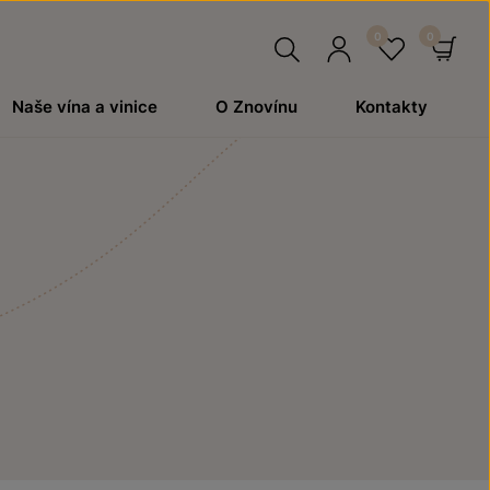
Hledat
Přihlásit
Oblíben
Ko
Naše vína a vinice
O Znovínu
Kontakty
se