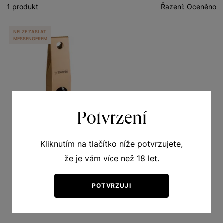
1 produkt
Řazení:
Oceněno
NELZE ZASLAT
MESSENGEREM
Potvrzení
Kliknutím na tlačítko níže potvrzujete,
Zweigeltrebe
že je vám více než 18 let.
Unikátní archivní vína
jakostní víno 1998
POTVRZUJI
Šarže 139
900
Kč