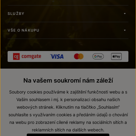
SLUŽBY
VŠE O NÁKUPU
Na vašem soukromí nám záleží
Soubory cookies používáme k zajištění funkčnosti webu a s
Vaším souhlasem i mj. k personalizaci obsahu našich
webových stránek. Kliknutím na tlačítko „Souhlasím“
© 2026 ZNOVÍN ZNOJMO, a. s.
souhlasíte s využívaním cookies a předáním údajů o chování
Vnitřní oznamovací systém (whistleblowing)
na webu pro zobrazení cílené reklamy na sociálních sítích a
Prohlášení o přístupnosti
reklamních sítích na dalších webech.