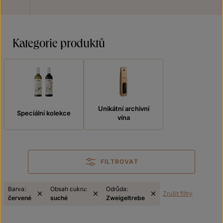
Kategorie produktů
Unikátní archivní
Speciální kolekce
vína
FILTROVAT
Barva:
Obsah cukru:
Odrůda:
Zrušit filtry
červené
suché
Zweigeltrebe