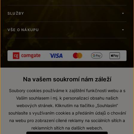
SLUŽBY
VŠE O NÁKUPU
Na vašem soukromí nám záleží
Soubory cookies používáme k zajištění funkčnosti webu a s
Vaším souhlasem i mj. k personalizaci obsahu našich
webových stránek. Kliknutím na tlačítko „Souhlasím“
© 2026 ZNOVÍN ZNOJMO, a. s.
souhlasíte s využívaním cookies a předáním údajů o chování
Vnitřní oznamovací systém (whistleblowing)
na webu pro zobrazení cílené reklamy na sociálních sítích a
Prohlášení o přístupnosti
reklamních sítích na dalších webech.