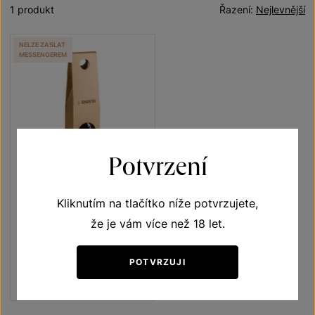
1 produkt
Řazení:
Nejlevnější
NELZE ZASLAT
MESSENGEREM
Potvrzení
Kliknutím na tlačítko níže potvrzujete,
Zweigeltrebe
že je vám více než 18 let.
Unikátní archivní vína
jakostní víno 1998
POTVRZUJI
Šarže 139
900
Kč