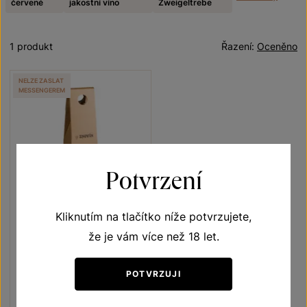
červené
jakostní víno
Zweigeltrebe
1 produkt
Řazení:
Oceněno
NELZE ZASLAT
MESSENGEREM
Potvrzení
Kliknutím na tlačítko níže potvrzujete,
že je vám více než 18 let.
Zweigeltrebe
Unikátní archivní vína
POTVRZUJI
jakostní víno 1998
Šarže 139