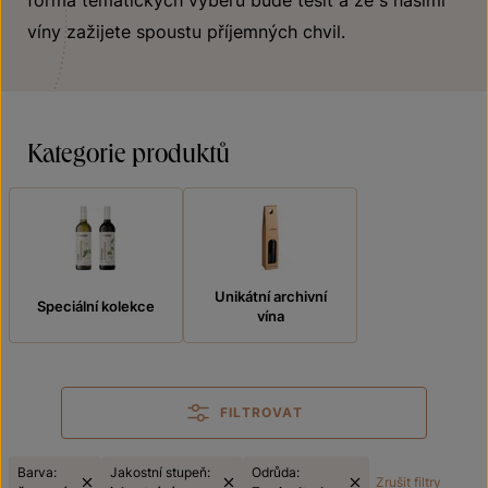
forma tematických výběrů bude těšit a že s našimi
víny zažijete spoustu příjemných chvil.
Kategorie produktů
Unikátní archivní
Speciální kolekce
vína
FILTROVAT
Barva:
Jakostní stupeň:
Odrůda:
Zrušit filtry