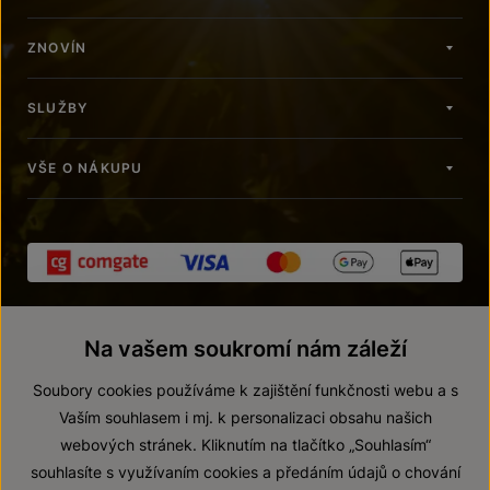
ZNOVÍN
SLUŽBY
VŠE O NÁKUPU
Na vašem soukromí nám záleží
Soubory cookies používáme k zajištění funkčnosti webu a s
Vaším souhlasem i mj. k personalizaci obsahu našich
webových stránek. Kliknutím na tlačítko „Souhlasím“
© 2026 ZNOVÍN ZNOJMO, a. s.
souhlasíte s využívaním cookies a předáním údajů o chování
Vnitřní oznamovací systém (whistleblowing)