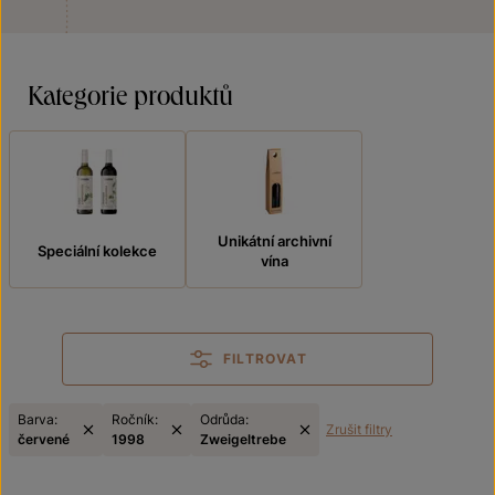
Kategorie produktů
Unikátní archivní
Speciální kolekce
vína
FILTROVAT
Barva:
Ročník:
Odrůda:
Zrušit filtry
červené
1998
Zweigeltrebe