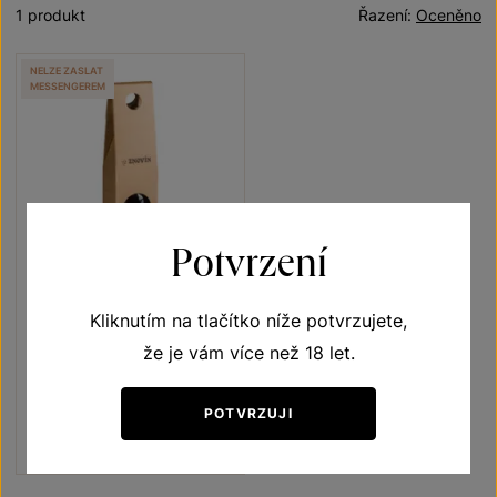
1 produkt
Řazení:
Oceněno
NELZE ZASLAT
MESSENGEREM
Potvrzení
Kliknutím na tlačítko níže potvrzujete,
Zweigeltrebe
že je vám více než 18 let.
Unikátní archivní vína
jakostní víno 1998
POTVRZUJI
Šarže 139
900
Kč