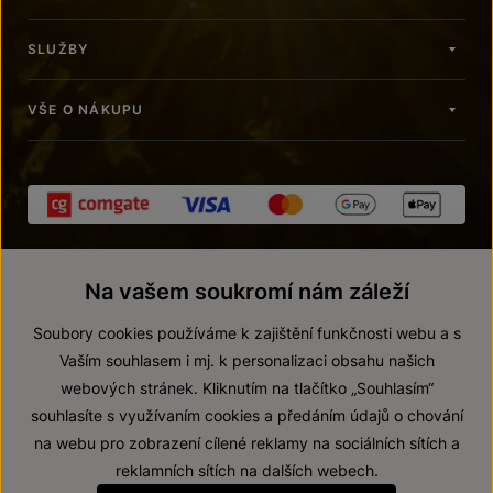
SLUŽBY
VŠE O NÁKUPU
Na vašem soukromí nám záleží
Soubory cookies používáme k zajištění funkčnosti webu a s
Vaším souhlasem i mj. k personalizaci obsahu našich
webových stránek. Kliknutím na tlačítko „Souhlasím“
© 2026 ZNOVÍN ZNOJMO, a. s.
souhlasíte s využívaním cookies a předáním údajů o chování
Vnitřní oznamovací systém (whistleblowing)
na webu pro zobrazení cílené reklamy na sociálních sítích a
Prohlášení o přístupnosti
reklamních sítích na dalších webech.